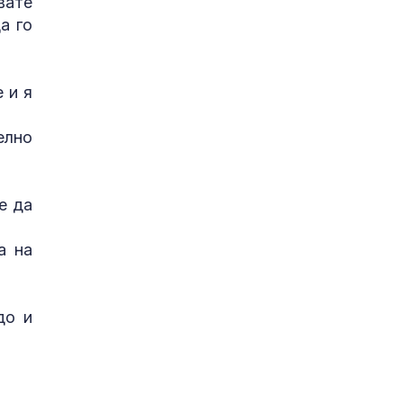
вате
а го
 и я
елно
е да
а на
до и