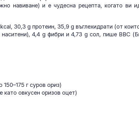
жно навиване) и е чудесна рецепта, когато ви и
kcal, 30,3 g протеин, 35,9 g въглехидрати (от коит
g наситени), 4,4 g фибри и 4,73 g сол, пише BBC (Б
"Нямаме къде
върнем": Хил
украинци губя
 150–175 г суров ориз)
домовете си 
е като овкусен оризов оцет)
окупираните територии
Пожарът кра
Асеновград о
над 6000 дека
е овладян
Интер надви 