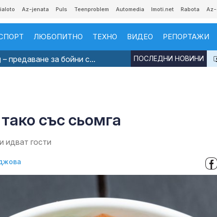
ialoto
Az-jenata
Puls
Teenproblem
Automedia
Imoti.net
Rabota
Az-
СПОРТ
ЛЮБОПИТНО
ТЕХНО
ВИДЕО
РЕПОРТАЖИ
 – предаване за бойни с...
ПОСЛЕДНИ НОВИНИ
 тако със сьомга
и идват гости
джова