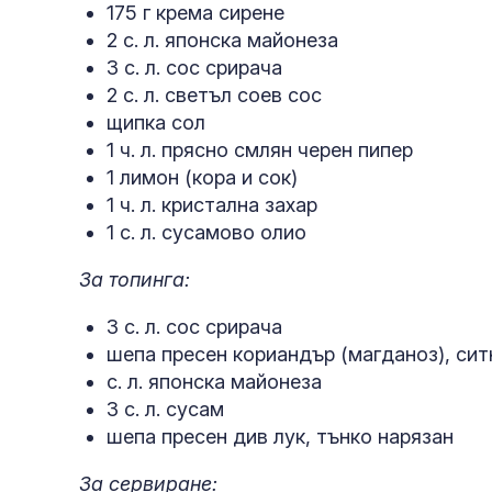
175 г крема сирене
2 с. л. японска майонеза
3 с. л. сос срирача
2 с. л. светъл соев сос
щипка сол
1 ч. л. прясно смлян черен пипер
1 лимон (кора и сок)
1 ч. л. кристална захар
1 с. л. сусамово олио
За топинга:
3 с. л. сос срирача
шепа пресен кориандър (магданоз), сит
с. л. японска майонеза
3 с. л. сусам
шепа пресен див лук, тънко нарязан
За сервиране: