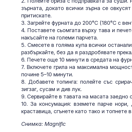
2. Полейте ориза с подправката за суши.
зърната, докато всички зърна се овкусят
притискате.
3. Загрейте фурната до 200°C (180°C с вент
4. Поставете сьомгата върху тава и печет
накъсайте на големи парчета.
5. Смесете в голяма купа всички останал
разбъркайте, без да я раздробявате прека
6. Печете още 10 минути в средата на фур
7. Включете грила на максимална мощнос
почине 5–10 минути.
8. Добавете топинга: полейте със срира
зигзаг, сусам и див лук.
9. Сервирайте в тавата на масата заедно с
10. За консумация: вземете парче нори,
краставица, сгънете като тако и топнете в
Снимка: Magnific