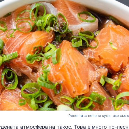
Рецепта за печено суши тако със 
дената атмосфера на такос. Това е много по-лесн