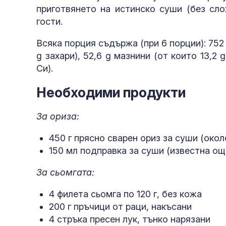
приготвянето на истинско суши (без сло
гости.
Всяка порция съдържа (при 6 порции): 752 
g захари), 52,6 g мазнини (от които 13,2 
Си).
Необходими продукти
За ориза:
450 г прясно сварен ориз за суши (около
150 мл подправка за суши (известна ощ
За сьомгата:
4 филета сьомга по 120 г, без кожа
200 г пръчици от раци, накъсани
4 стръка пресен лук, тънко нарязани