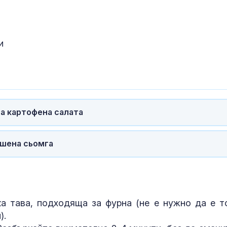
и
ла картофена салата
ушена сьомга
ка тава, подходяща за фурна (не е нужно да е т
).