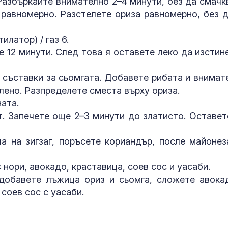
 Разбъркайте внимателно 2–4 минути, без да смачк
 равномерно. Разстелете ориза равномерно, без д
илатор) / газ 6.
е 12 минути. След това я оставете леко да изстине
и съставки за сьомгата. Добавете рибата и внимат
лено. Разпределете сместа върху ориза.
ната.
т. Запечете още 2–3 минути до златисто. Оставет
ча на зигзаг, поръсете кориандър, после майонез
 нори, авокадо, краставица, соев сос и уасаби.
 добавете лъжица ориз и сьомга, сложете авока
 соев сос с уасаби.