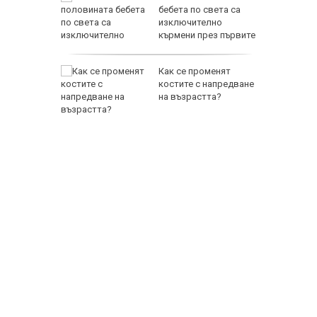
уф се
бебета по света са
ерой
изключително
кърмени през първите
шест месеца
тобус с
Как се променят
ка зад
костите с напредване
 TikTok и
на възрастта?
 (ВИДЕО)