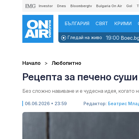
Investor
Dnes
Bloombergtv
Bulgaria On Air
Gol
T
БЪЛГАРИЯ
СВЯТ
КРИМИ
19:00
Гледай на живо
Boec.bg
Начало
Любопитно
Рецепта за печено суши
Без сложно навиване и е чудесна идея, когато н
06.06.2026 • 23:59
Редактор:
Беатрис Мла