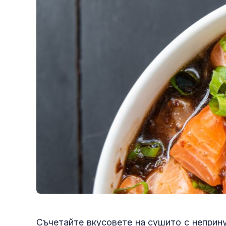
Съчетайте вкусовете на сушито с неприну