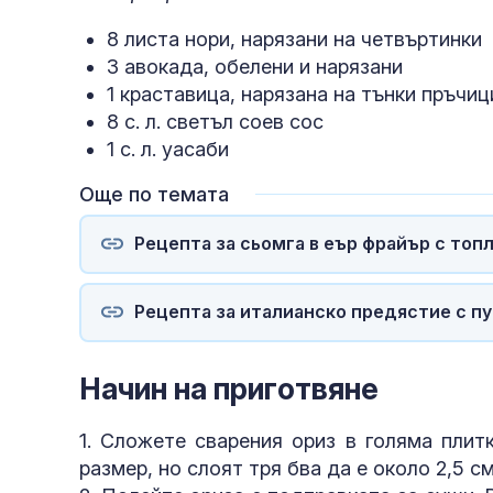
8 листа нори, нарязани на четвъртинки
3 авокада, обелени и нарязани
1 краставица, нарязана на тънки пръчиц
8 с. л. светъл соев сос
1 с. л. уасаби
Още по темата
Рецепта за сьомга в еър фрайър с топ
Рецепта за италианско предястие с п
Начин на приготвяне
1. Сложете сварения ориз в голяма плит
размер, но слоят тря бва да е около 2,5 см