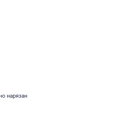
в дербито, Ди
превърна в г
Шофьор на ав
телефон в ръ
волана: Гледа
кара с лакти
но нарязан