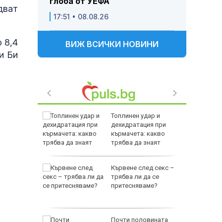
глоба от УЕФА
дват
17:51 • 08.08.26
о 8,4
ВИЖ ВСИЧКИ НОВИНИ
и Би
 да се
Топлинен удар и
яди
дехидратация при
т
кърмачета: какво
в
трябва да знаят
родителите
й
Кървене след секс –
бхвана
трябва ли да се
ра, вече
притесняваме?
Ювентус
Почти половината