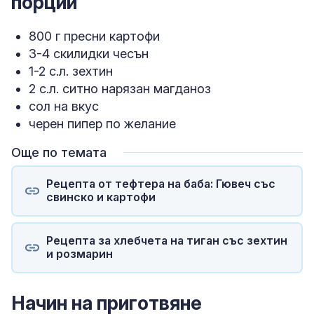
порции
800 г пресни картофи
3-4 скилидки чесън
1-2 с.л. зехтин
2 с.л. ситно нарязан магданоз
сол на вкус
черен пипер по желание
Още по темата
Рецепта от тефтера на баба: Гювеч със
свинско и картофи
Рецепта за хлебчета на тиган със зехтин
и розмарин
Начин на приготвяне