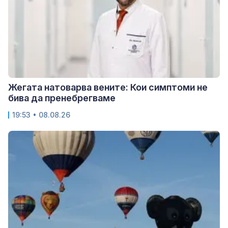
Жегата натоварва вените: Кои симптоми не
бива да пренебрегваме
19:53 • 08.08.26