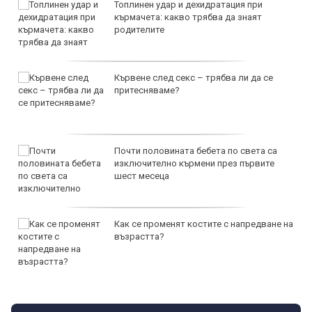
Топлинен удар и дехидратация при
кърмачета: какво трябва да знаят
родителите
Кървене след секс – трябва ли да се
притесняваме?
Почти половината бебета по света са
изключително кърмени през първите
шест месеца
Как се променят костите с напредване на
възрастта?