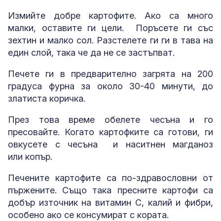
Измийте добре картофите. Ако са много
малки, оставите ги цели. Поръсете ги със
зехтин и малко сол. Разстелете ги ги в тава на
един слой, така че да не се застъпват.
Печете ги в предварително загрята на 200
градуса фурна за около 30-40 минути, до
златиста коричка.
През това време обелете чесъна и го
пресовайте. Когато картофките са готови, ги
овкусете с чесъна и наситнен магданоз
или копър.
Печените картофите са по-здравословни от
пържените. Също така пресните картофи са
добър източник на витамин C, калий и фибри,
особено ако се консумират с кората.