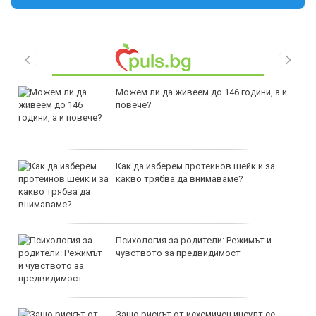
Можем ли да живеем до 146 години, а и
повече?
Как да изберем протеинов шейк и за
какво трябва да внимаваме?
Психология за родители: Режимът и
чувството за предвидимост
Защо рискът от исхемичен инсулт се