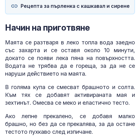
Рецепта за пърленка с кашкавал и сирене
Начин на приготвяне
Маята се разтваря в леко топла вода заедно
със захарта и се оставя около 10 минути,
докато се появи лека пяна на повърхността.
Водата не трябва да е гореща, за да не се
наруши действието на маята.
В голяма купа се смесват брашното и солта.
Към тях се добавят активираната мая и
зехтинът. Омесва се меко и еластично тесто.
Ако лепне прекалено, се добавя малко
брашно, но без да се прекалява, за да остане
тестото пухкаво след изпичане.