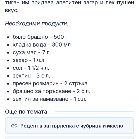
тиган им придава апетитен загар и лек пушен
вкус.
Необходими продукти:
бяло брашно - 500 г
хладка вода - 300 мл
суха мая - 7 г
захар - 1 ч.л.
сол - 1 1/2 ч.л.
зехтин - 3 с.л.
пресен розмарин - 2 стръка
брашно за поръсване - 2 с.л.
зехтин за намазване - 1 с.л.
Още по темата
Рецепта за пърленка с чубрица и масло