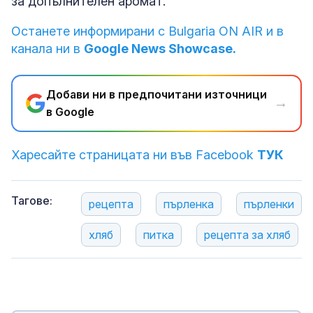
за допълнителен аромат.
Останете информирани с Bulgaria ON AIR и в
канала ни в
Google News Showcase.
Добави ни в предпочитани източници
→
в Google
Харесайте страницата ни във Facebook
ТУК
Тагове:
рецепта
пърленка
пърленки
хляб
питка
рецепта за хляб