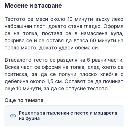
Месене и втасване
Тестото се меси около 10 минути върху леко
набрашнен плот, докато стане гладко. Оформя
се на топка, поставя се в намаслена купа,
покрива се и се оставя да втаса 60 минути на
топло място, докато удвои обема си.
Втасалото тесто се разделя на 6 равни части.
Всяка част се оформя на топка, след което се
притиска, за да се получи плоско хлебче с
дебелина около 1,5 см. Оставят се да починат
още 10 минути, за да се отпусне тестото.
Още по темата
Рецепта за пърленки с песто и моцарела
на фурна