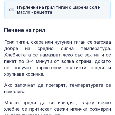
Пърленки на грил тиган с шарена сол и
масло - рецепта
Печене на грил
Грил тиган, скара или чугунен тиган се загрява
добре на средно силна температура.
Хлебчетата се намазват леко със зехтин и се
пекат по 3-4 минути от всяка страна, докато
се получат характерни златисти следи и
хрупкава коричка.
Ако започнат да прегарят, температурата се
намалява.
Малко преди да се извадят, върху всяко
хлебче се притискат свежи иглички розмарин