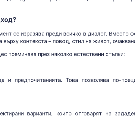
САЩ засилва
морския щит:
дход?
разрушител Ar
Burke влиза с
противоракетен радар
ент се изразява преди всичко в диалог. Вместо ф
 върху контекста – повод, стил на живот, очакван
Шон Мендес р
коя дама е и ѝ
обясни в люб
оцес преминава през няколко естествени стъпки:
а и предпочитанията. Това позволява по-прец
ктирани варианти, които отговарят на зададе