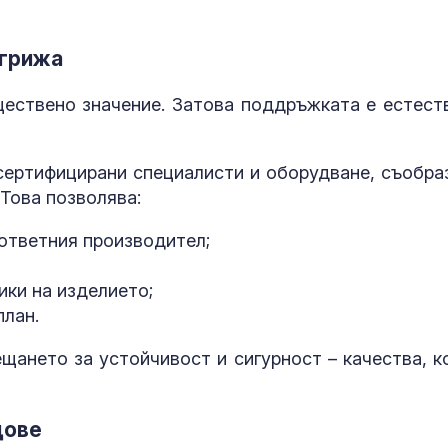
 грижа
ествено значение. Затова поддръжката е естест
 сертифицирани специалисти и оборудване, съобра
Това позволява:
ответния производител;
ики на изделието;
план.
щането за устойчивост и сигурност – качества, к
дове