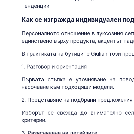
тенденции.
Как се изгражда индивидуален по
Персоналното отношение в луксозния сегм
единствено върху продукта, акцентът пада
В практиката на бутиците Giulian този пр
1. Разговор и ориентация
Първата стъпка е уточняване на повод
насочване към подходящи модели.
2. Представяне на подбрани предложения
Изборът се свежда до внимателно селе
критерии.
3. Разясняване на детайлите