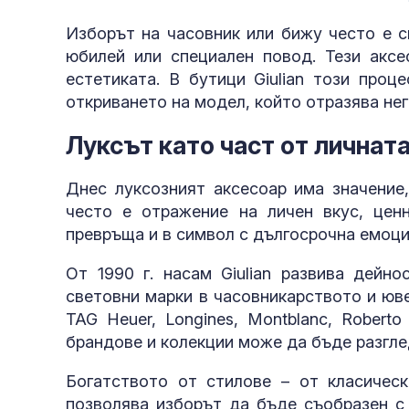
Изборът на часовник или бижу често е с
юбилей или специален повод. Тези аксе
естетиката. В бутици Giulian този проц
откриването на модел, който отразява нег
Луксът като част от личнат
Днес луксозният аксесоар има значение,
често е отражение на личен вкус, цен
превръща и в символ с дългосрочна емоци
От 1990 г. насам Giulian развива дейн
световни марки в часовникарството и ювел
TAG Heuer, Longines, Montblanc, Robert
брандове и колекции може да бъде разгл
Богатството от стилове – от класичес
позволява изборът да бъде съобразен с 