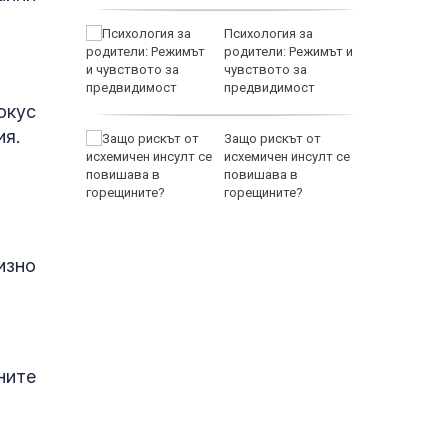
т
Психология за
 Нов
родители: Режимът и
leigh
чувството за
 нов
предвидимост
окус
ия.
азкри с
Защо рискът от
 се
исхемичен инсулт се
ов
повишава в
горещините?
изно
ните