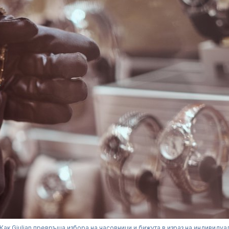
Как Giulian превръща избора на часовници и бижута в израз на индивидуа