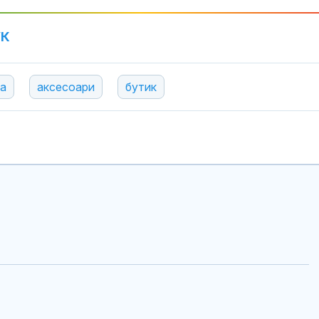
УК
а
аксесоари
бутик