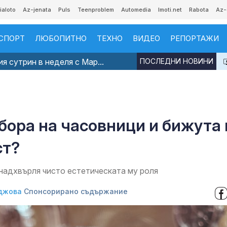
ialoto
Az-jenata
Puls
Teenproblem
Automedia
Imoti.net
Rabota
Az-
СПОРТ
ЛЮБОПИТНО
ТЕХНО
ВИДЕО
РЕПОРТАЖИ
я сутрин в неделя с Мар...
ПОСЛЕДНИ НОВИНИ
збора на часовници и бижута 
ст?
 надхвърля чисто естетическата му роля
джова
Спонсорирано съдържание