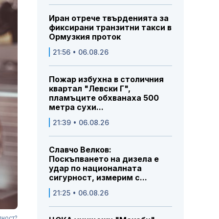
Иран отрече твърденията за
фиксирани транзитни такси в
Ормузкия проток
21:56 • 06.08.26
Пожар избухна в столичния
квартал "Левски Г",
пламъците обхванаха 500
метра сухи...
21:39 • 06.08.26
Славчо Велков:
Поскъпването на дизела е
удар по националната
сигурност, измерим с...
21:25 • 06.08.26
лност?