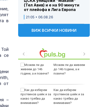
ЦСКА унищожи "Макаби"
(Тел Авив) и е на 90 минути
ние,
от плейофа в Лига Европа
рлят
21:05 • 06.08.26
та в
ВИЖ ВСИЧКИ НОВИНИ
 Той
а се
между
Можем ли да живеем
а се
до 146 години, а и
дени
 един
повече?
ith,
я от
 по
Как да изберем
йна за
протеинов шейк и за
какво трябва да
ия –
внимаваме?
айни