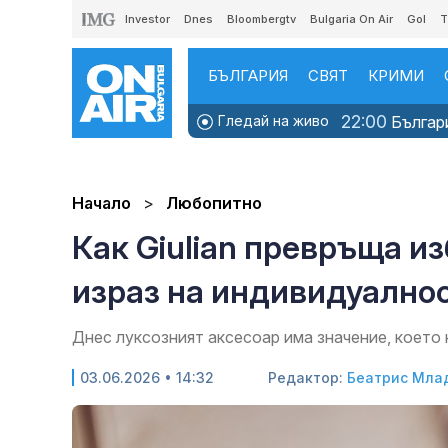
Investor
Dnes
Bloombergtv
Bulgaria On Air
Gol
T
БЪЛГАРИЯ
СВЯТ
КРИМИ
22:00
Гледай на живо
Българи
Начало
Любопитно
Как Giulian превръща и
израз на индивидуално
Днес луксозният аксесоар има значение, което
03.06.2026 • 14:32
Редактор:
Беатрис Мла