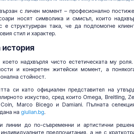
вързан с личен момент – професионално постиже
соари носят символика и смисъл, които надхвъ
ес е структуриран така, че да подпомогне клиен
овия стил и характер.
а история
 което надхвърля чисто естетическата му роля.
ности и конкретен житейски момент, а поняког
онална стойност.
Как войните 
Иран и Украйн
остта си като официален представител на утвър
превърнаха в
ирното изкуство, сред които Omega, Breitling, Zen
енергиен шок
o Coin, Marco Bicego и Damiani. Пълната селекци
едана на
giulian.bg
.
Меган Маркъл
бански в басе
ЧРД
ки линии до по-съвременни и артистични решен
индивидуалните предпочитания, а не с краткотр