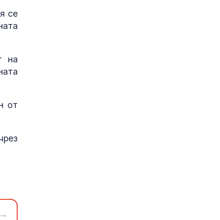
я се
ната
т на
ната
н от
чрез
→