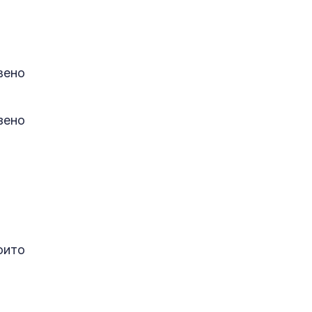
вено
зено
оито