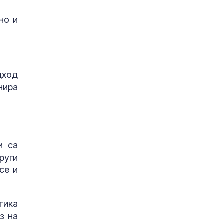
но и
дход
нира
и са
руги
се и
тика
з на