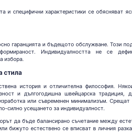
та и специфични характеристики се обясняват яс
осно гаранцията и бъдещото обслужване. Този по
формираност. Индивидуалността не се дефи
а избора.
а стила
ствена история и отличителна философия. Няко
зност и дългогодишна швейцарска традиция, д
 изработка или съвременен минимализъм. Срещат 
по-силно усещането за индивидуалност.
орът да бъде балансирано съчетание между есте
или бижуто естествено се вписват в личния разка