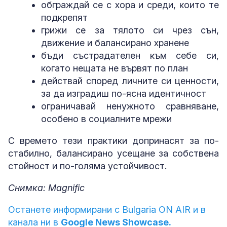
обграждай се с хора и среди, които те
подкрепят
грижи се за тялото си чрез сън,
движение и балансирано хранене
бъди състрадателен към себе си,
когато нещата не вървят по план
действай според личните си ценности,
за да изградиш по-ясна идентичност
ограничавай ненужното сравняване,
особено в социалните мрежи
С времето тези практики допринасят за по-
стабилно, балансирано усещане за собствена
стойност и по-голяма устойчивост.
Снимка: Magnific
Останете информирани с Bulgaria ON AIR и в
канала ни в
Google News Showcase.