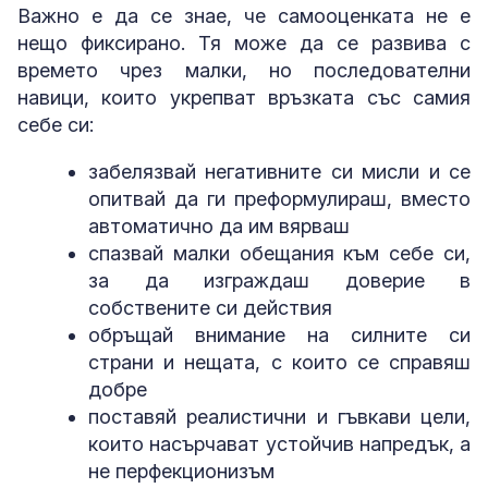
Важно е да се знае, че самооценката не е
нещо фиксирано. Тя може да се развива с
времето чрез малки, но последователни
навици, които укрепват връзката със самия
себе си:
забелязвай негативните си мисли и се
опитвай да ги преформулираш, вместо
автоматично да им вярваш
спазвай малки обещания към себе си,
за да изграждаш доверие в
собствените си действия
обръщай внимание на силните си
страни и нещата, с които се справяш
добре
поставяй реалистични и гъвкави цели,
които насърчават устойчив напредък, а
не перфекционизъм