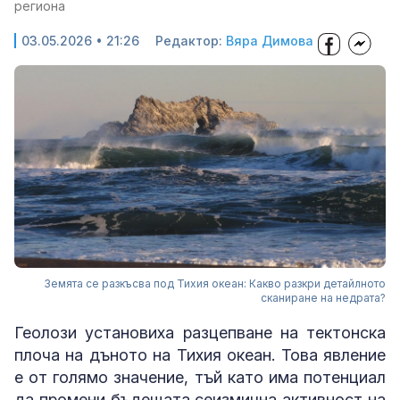
региона
03.05.2026 • 21:26
Редактор:
Вяра Димова
Земята се разкъсва под Тихия океан: Какво разкри детайлното
сканиране на недрата?
Геолози установиха разцепване на тектонска
плоча на дъното на Тихия океан. Това явление
е от голямо значение, тъй като има потенциал
да промени бъдещата сеизмична активност на