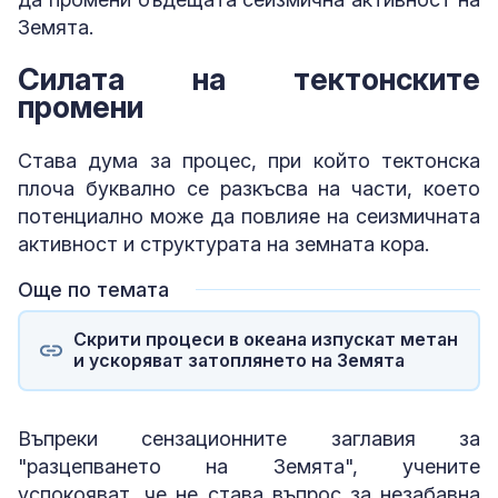
Земята.
Силата на тектонските
промени
Става дума за процес, при който тектонска
плоча буквално се разкъсва на части, което
потенциално може да повлияе на сеизмичната
активност и структурата на земната кора.
Още по темата
Скрити процеси в океана изпускат метан
и ускоряват затоплянето на Земята
Въпреки сензационните заглавия за
"разцепването на Земята", учените
успокояват, че не става въпрос за незабавна