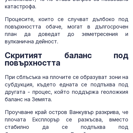
катастрофа.
Процесите, които се случват дълбоко под
повърхността обаче, могат в дългосрочен
план да доведат до земетресения и
вулканична дейност.
Скритият баланс под
повърхността
При сблъсъка на плочите се образуват зони на
субдукция, където едната се подпъхва под
другата - процес, който поддържа геоложкия
баланс на Земята.
Проучване край остров Ванкувър разкрива, че
плочата Експлорър се разкъсва, вместо
стабилно да се подпъхва под