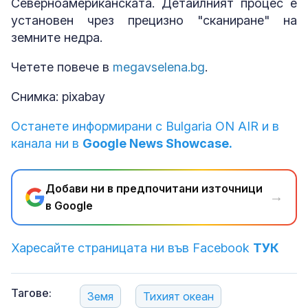
Северноамериканската. Детайлният процес е
установен чрез прецизно "сканиране" на
земните недра.
Четете повече в
megavselena.bg
.
Снимка: pixabay
Останете информирани с Bulgaria ON AIR и в
канала ни в
Google News Showcase.
Добави ни в предпочитани източници
→
в Google
Харесайте страницата ни във Facebook
ТУК
Тагове:
Земя
Тихият океан