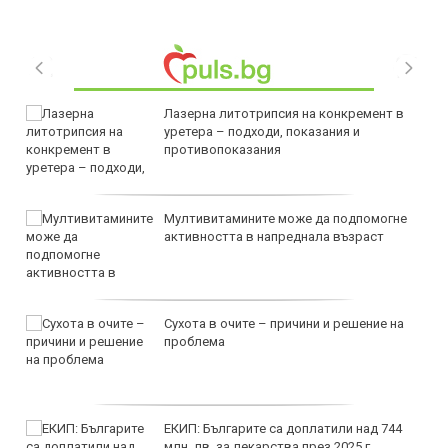
Лазерна литотрипсия на конкремент в
уретера – подходи, показания и
противопоказания
Мултивитамините може да подпомогне
активността в напреднала възраст
Сухота в очите – причини и решение на
проблема
ЕКИП: Българите са доплатили над 744
млн. лв. за лекарства през 2025 г.