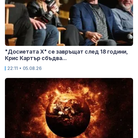
"Досиетата Х" се завръщат след 18 години,
Крис Картър сбъдва...
22:11 • 05.08.26