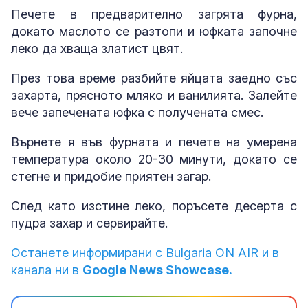
Печете в предварително загрята фурна,
докато маслото се разтопи и юфката започне
леко да хваща златист цвят.
През това време разбийте яйцата заедно със
захарта, прясното мляко и ванилията. Залейте
вече запечената юфка с получената смес.
Върнете я във фурната и печете на умерена
температура около 20-30 минути, докато се
стегне и придобие приятен загар.
След като изстине леко, поръсете десерта с
пудра захар и сервирайте.
Останете информирани с Bulgaria ON AIR и в
канала ни в
Google News Showcase.