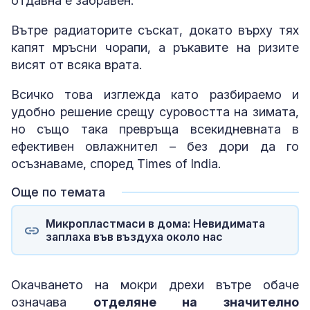
отдавна е забравен.
Вътре радиаторите съскат, докато върху тях
капят мръсни чорапи, а ръкавите на ризите
висят от всяка врата.
Всичко това изглежда като разбираемо и
удобно решение срещу суровостта на зимата,
но също така превръща всекидневната в
ефективен овлажнител – без дори да го
осъзнаваме, според Times of India.
Още по темата
Микропластмаси в дома: Невидимата
заплаха във въздуха около нас
Окачването на мокри дрехи вътре обаче
означава
отделяне на значително