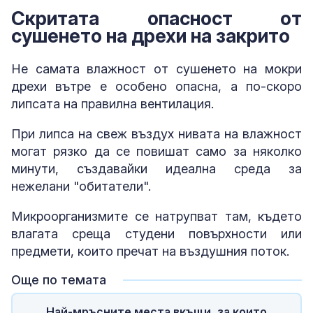
Скритата опасност от
сушенето на дрехи на закрито
Не самата влажност от сушенето на мокри
дрехи вътре е особено опасна, а по-скоро
липсата на правилна вентилация.
При липса на свеж въздух нивата на влажност
могат рязко да се повишат само за няколко
минути, създавайки идеална среда за
нежелани "обитатели".
Микроорганизмите се натрупват там, където
влагата среща студени повърхности или
предмети, които пречат на въздушния поток.
Още по темата
Най-мръсните места вкъщи, за които