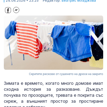
24.04.2026 • 23:25
Редактор:
Беатрис Младжова
Скритите рискове от сушенето на дрехи на закрито
Зимата е времето, когато много домове имат
сходна история за разказване. Дъждът
почуква по прозорците, тревата е покрита със
скреж, а външният простор за простиране