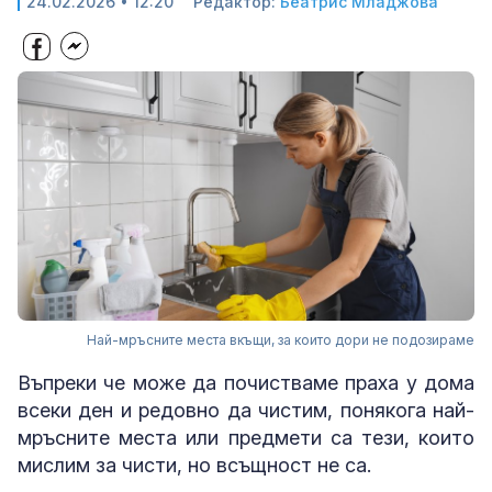
24.02.2026 • 12:20
Редактор:
Беатрис Младжова
Най-мръсните места вкъщи, за които дори не подозираме
Въпреки че може да почистваме праха у дома
всеки ден и редовно да чистим, понякога най-
мръсните места или предмети са тези, които
мислим за чисти, но всъщност не са.