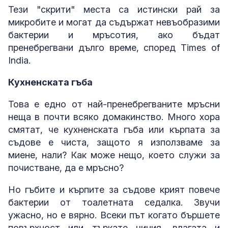
Тези "скрити" места са истински рай за
микробите и могат да съдържат невъобразими
бактерии и мръсотия, ако бъдат
пренебрегвани дълго време, според Times of
India.
Кухненската гъба
Това е едно от най-пренебрегваните мръсни
неща в почти всяко домакинство. Много хора
смятат, че кухненската гъба или кърпата за
съдове е чиста, защото я използваме за
миене, нали? Как може нещо, което служи за
почистване, да е мръсно?
Но гъбите и кърпите за съдове крият повече
бактерии от тоалетната седалка. Звучи
ужасно, но е вярно. Всеки път когато бършете
повърхност или търкате чиния, влагата и