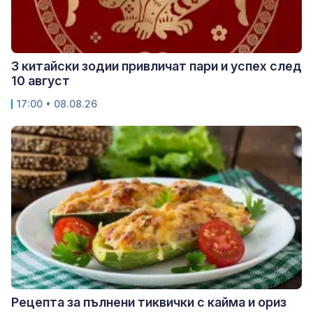
3 китайски зодии привличат пари и успех след
10 август
17:00 • 08.08.26
Рецепта за пълнени тиквички с кайма и ориз