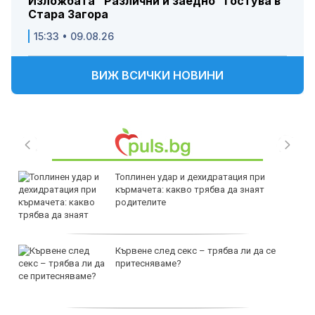
Изложбата "Различни и заедно" гостува в
Стара Загора
15:33 • 09.08.26
ВИЖ ВСИЧКИ НОВИНИ
Топлинен удар и дехидратация при
кърмачета: какво трябва да знаят
родителите
Кървене след секс – трябва ли да се
притесняваме?