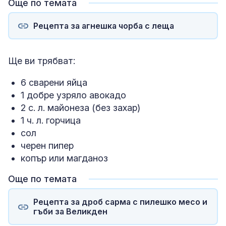
Още по темата
Рецепта за агнешка чорба с леща
Ще ви трябват:
6 сварени яйца
1 добре узряло авокадо
2 с. л. майонеза (без захар)
1 ч. л. горчица
сол
черен пипер
копър или магданоз
Още по темата
Рецепта за дроб сарма с пилешко месо и
гъби за Великден