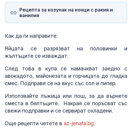
Рецепта за козунак на конци с ракия и
ванилия
Как да ги направите:
Яйцата се разрязват на половинки и
жълтъците се изваждат.
След това в купа се намачкват заедно с
авокадото, майонезата и горчицата до гладка
смес. Подправя се на вкус със сол и пипер.
Използвайте лъжица или пош, за да върнете
сместа в белтъците. Накрая се поръсват със
свежи подправки и се сервират охладени.
Още рецепти четете в
az-jenata.bg
.