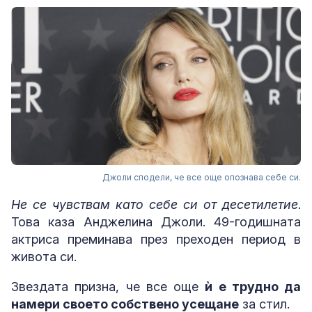
Джоли сподели, че все още опознава себе си.
Не се чувствам като себе си от десетилетие
.
Това каза Анджелина Джоли. 49-годишната
актриса преминава през преходен период в
живота си.
Звездата призна, че все още
ѝ е трудно да
намери своето собствено усещане
за стил.