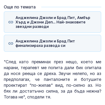
Още по темата
Анджелина Джоли и Брад Пит, Амбър
Хърд и Джони Деп... Най-знаковите
звездни разводи
Анджелина Джоли и Брад Пит
финализираха развода си
"След като преминах през нещо, което ме
нарани, терапевт ме попита дали бих опитала
да нося рееща се дреха. Звучи нелепо, но аз
предполагах, че панталоните и ботушите
проектират "по-жилав" вид, по-силно аз. Но
бях ли достатъчно силна, за да бъда нежна?
Тогава не", сподели тя.