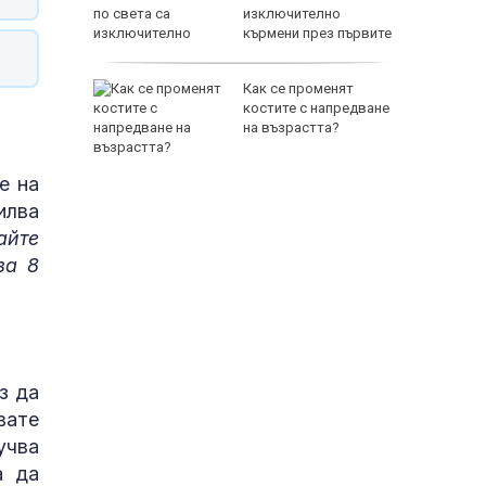
то на
изключително
ще
кърмени през първите
шест месеца
ва
Как се променят
костите с напредване
Дронове
на възрастта?
законни
е на
илва
айте
за 8
з да
вате
учва
а да