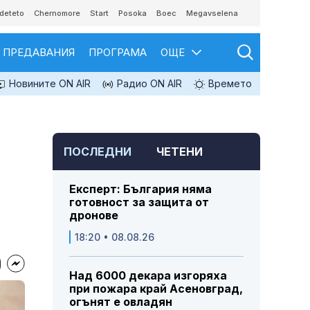
deteto
Chernomore
Start
Posoka
Boec
Megavselena
ПРЕДАВАНИЯ
ПРОГРАМА
ОЩЕ
Новините ON AIR
Радио ON AIR
Времето
ПОСЛЕДНИ
ЧЕТЕНИ
Експерт: България няма
готовност за защита от
дронове
18:20 • 08.08.26
Над 6000 декара изгоряха
при пожара край Асеновград,
огънят е овладян