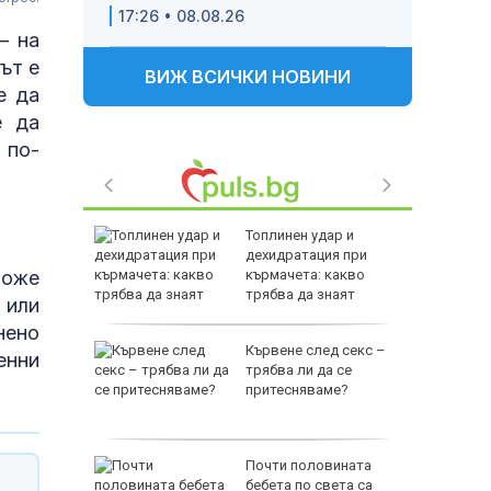
17:26 • 08.08.26
– на
ът е
ВИЖ ВСИЧКИ НОВИНИ
е да
е да
 по-
тобус с
Топлинен удар и
ка зад
дехидратация при
 TikTok и
кърмачета: какво
може
 (ВИДЕО)
трябва да знаят
 или
родителите
нено
падът
Кървене след секс –
енни
зия като
трябва ли да се
рещу
притесняваме?
в: Да
Почти половината
бебета по света са