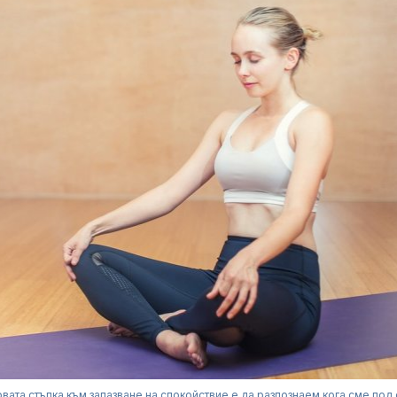
вата стъпка към запазване на спокойствие е да разпознаем кога сме под 