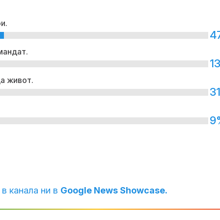
и.
4
мандат.
1
а живот.
3
9
 в канала ни в
Google News Showcase.