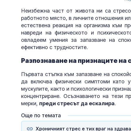
Неизбежна част от живота ни са стресов
работното място, в личните отношения ил
естествена реакция на организма към п
навреди на физическото и психическот
овладеем умения за запазване на спок
ефективно с трудностите.
Разпознаване на признаците на 
Първата стъпка към запазване на спокой
да включва физически симптоми като ус
мускулите, както и психологически призн
концентриране. Осъзнаването на тези п
мерки,
преди стресът да ескалира
.
Още по темата
Хроничният стрес е тих враг на здрава