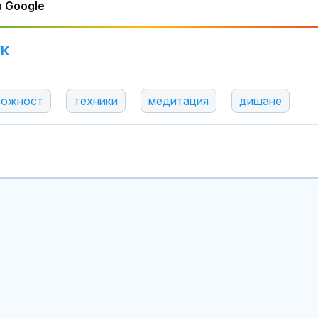
 Google
УК
вожност
техники
медитация
дишане