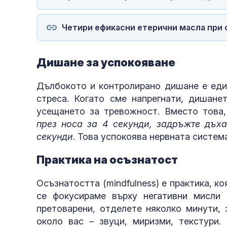
Четири ефикасни етерични масла при 
Дишане за успокояване
Дълбокото и контролирано дишане е един
стреса. Когато сме напрегнати, дишане
усещането за тревожност. Вместо това,
през носа за 4 секунди, задръжте дъха
секунди
. Това успокоява нервната систем
Практика на осъзнатост
Осъзнатостта (mindfulness) е практика, к
се фокусираме върху негативни мисли 
претоварени, отделете няколко минути, 
около вас – звуци, миризми, текстури.