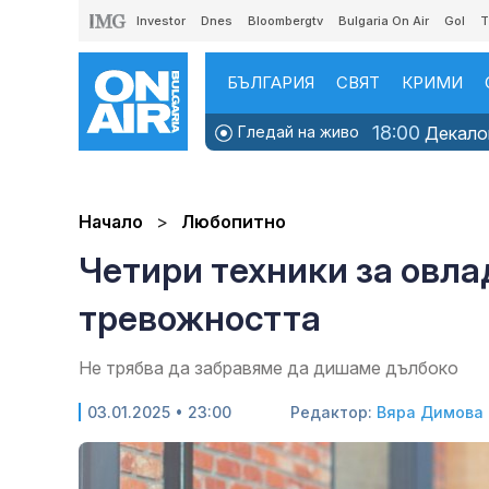
Investor
Dnes
Bloombergtv
Bulgaria On Air
Gol
T
БЪЛГАРИЯ
СВЯТ
КРИМИ
18:00
Гледай на живо
Декалог
Начало
Любопитно
Четири техники за овла
тревожността
Не трябва да забравяме да дишаме дълбоко
03.01.2025 • 23:00
Редактор:
Вяра Димова