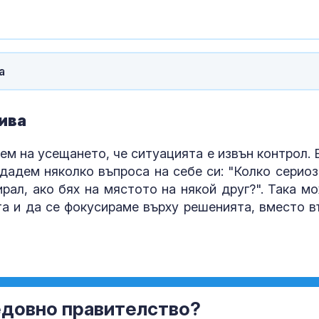
а
ива
ем на усещането, че ситуацията е извън контрол. 
ададем няколко въпроса на себе си: "Колко сериоз
ирал, ако бях на мястото на някой друг?". Така м
а и да се фокусираме върху решенията, вместо в
едовно правителство?