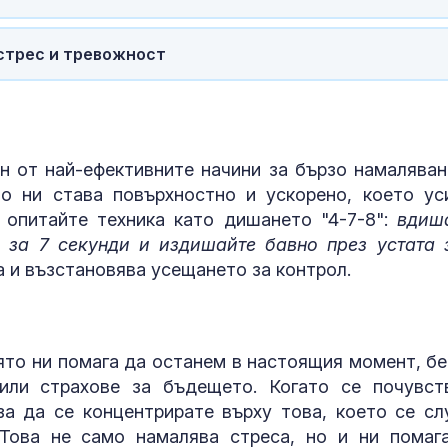
правителство
Румен Радев 
защити националния ни интерес
стрес и тревожност
Гърция засил
контрола по
плажовете: 
следят за не
чадъри и ограничен достъп
 от най-ефективните начини за бързо намаляван
то ни става повърхностно и ускорено, което ус
 опитайте техника като дишането "4-7-8":
вдиш
 за 7 секунди и издишайте бавно през устата 
а и възстановява усещането за контрол.
оято ни помага да останем в настоящия момент, бе
или страхове за бъдещето. Когато се почувст
за да се концентрирате върху това, което се сл
 Това не само намалява стреса, но и ни помаг