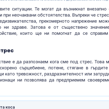
ите ситуации. Те могат да възникнат внезапно 
и при неочаквани обстоятелства. Въпреки че стрес
редизвикателства, прекомерното напрежение мож
о ни здраве. Затова е от съществено значени
ойствие, които ще ни помогнат да се справим
стрес
Шофьор на ав
телефон в ръ
волана: Гледа
ствие е да разпознаем кога сме под стрес. Това 
кара с лакти
корено сърцебиене, потене, стягане в гърдите
аци като тревожност, раздразнителност или затруд
Медведев: За
ризнаци ни позволява да предприемем своеврем
използва Гру
инструмент с
Русия
Христо Гадже
та коса
видим как