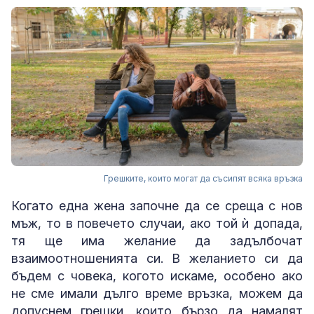
Грешките, които могат да съсипят всяка връзка
Когато една жена започне да се среща с нов
мъж, то в повечето случаи, ако той ѝ допада,
тя ще има желание да задълбочат
взаимоотношенията си. В желанието си да
бъдем с човека, когото искаме, особено ако
не сме имали дълго време връзка, можем да
допуснем грешки, които бързо да намалят