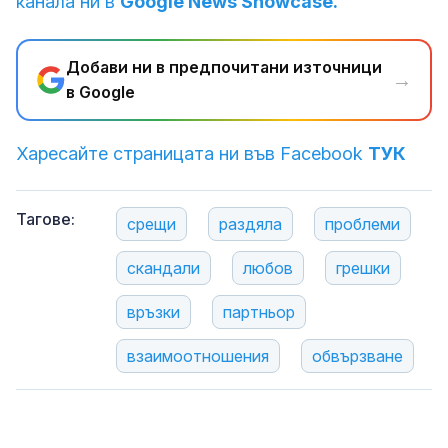
канала ни в
Google News Showcase.
Добави ни в предпочитани източници
→
в Google
Харесайте страницата ни във Facebook
ТУК
Тагове:
срещи
раздяла
проблеми
скандали
любов
грешки
връзки
партньор
взаимоотношения
обвързване