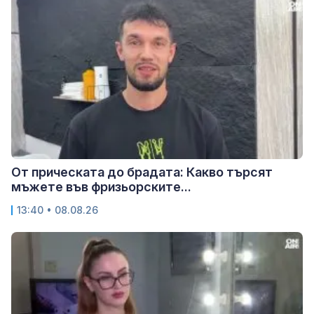
От прическата до брадата: Какво търсят
мъжете във фризьорските...
13:40 • 08.08.26