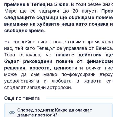
премине в Телец на 5 юли.
В този земен знак
Марс ще се задържи до 20 август.
През
следващите седмици ще обръщаме повече
внимание на хубавите неща като почивка и
свободно време.
На енергийно ниво това е голяма промяна за
нас, тъй като Телецът се управлява от Венера.
Това означава, че
нашите действия ще
бъдат ръководени повече от финансови
решения, красота, ценности
и всички ние
може да сме малко по-фокусирани върху
удоволствията и любовта в живота си,
споделят западни астролози.
Още по темата
Според зодията: Какво да очакват
дамите през юли?