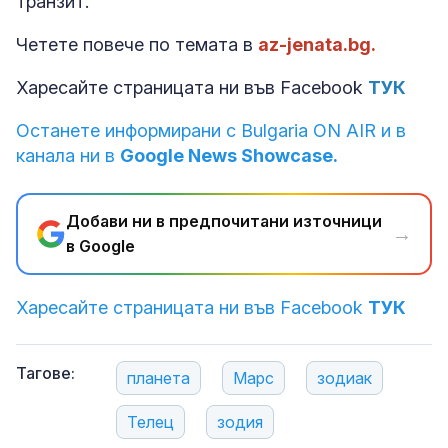
транзит.
Четете повече по темата в
az-jenata.bg.
Харесайте страницата ни във Facebook
ТУК
Останете информирани с Bulgaria ON AIR и в
канала ни в
Google News Showcase.
Добави ни в предпочитани източници
→
в Google
Харесайте страницата ни във Facebook
ТУК
Тагове:
планета
Марс
зодиак
Телец
зодия