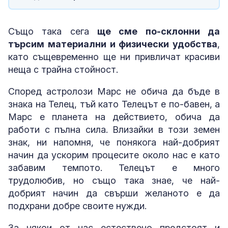
Също така сега
ще сме по-склонни да
търсим материални и физически удобства
,
като същевременно ще ни привличат красиви
неща с трайна стойност.
Според астролози Марс не обича да бъде в
знака на Телец, тъй като Телецът е по-бавен, а
Марс е планета на действието, обича да
работи с пълна сила. Влизайки в този земен
знак, ни напомня, че понякога най-добрият
начин да ускорим процесите около нас е като
забавим темпото. Телецът е много
трудолюбив, но също така знае, че най-
добрият начин да свърши желаното е да
подхрани добре своите нужди.
За някои от нас естествено предстоят и