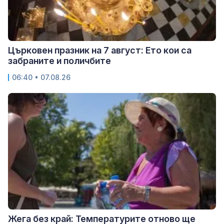
Църковен празник на 7 август: Ето кои са
забраните и поличбите
06:40 • 07.08.26
Жега без край: Температурите отново ще