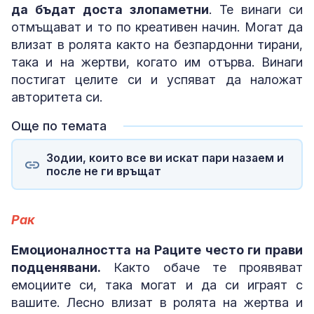
да бъдат доста злопаметни
. Те винаги си
отмъщават и то по креативен начин. Могат да
влизат в ролята както на безпардонни тирани,
така и на жертви, когато им отърва. Винаги
постигат целите си и успяват да наложат
авторитета си.
Още по темата
Зодии, които все ви искат пари назаем и
после не ги връщат
Рак
Емоционалността на Раците често ги прави
подценявани.
Както обаче те проявяват
емоциите си, така могат и да си играят с
вашите. Лесно влизат в ролята на жертва и