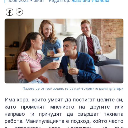
13.06.2022 • 09:51
Редактор:
Жаклина Иванова
Пазете се от тези зодии, те са най-големите манипулатори
Има хора, които умеят да постигат целите си,
като променят мнението на другите или
направо ги принудят да свършат тяхната
работа. Манипулацията е подход, който често