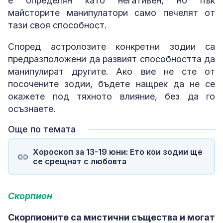
е определян като негативен, но пък
майсторите манипулатори само печелят от
тази своя способност.
Според астролозите конкретни зодии са
предразположени да развият способността да
манипулират другите. Ако вие не сте от
посочените зодии, бъдете нащрек да не се
окажете под тяхното влияние, без да го
осъзнаете.
Още по темата
Хороскоп за 13-19 юни: Ето кои зодии ще
се срещнат с любовта
Скорпион
Скорпионите са мистични същества и могат