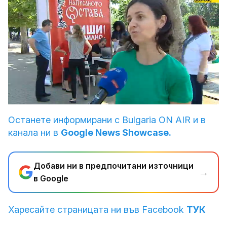
Loaded
:
Unmute
30.07%
Останете информирани с Bulgaria ON AIR и в
канала ни в
Google News Showcase.
Добави ни в предпочитани източници
→
в Google
Харесайте страницата ни във Facebook
ТУК