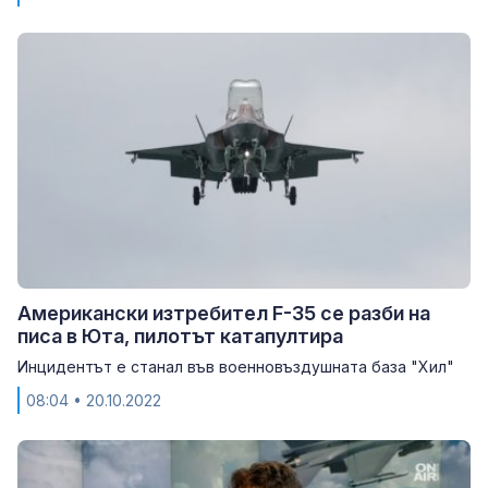
Американски изтребител F-35 се разби на
писа в Юта, пилотът катапултира
Инцидентът е станал във военновъздушната база "Хил"
08:04
• 20.10.2022