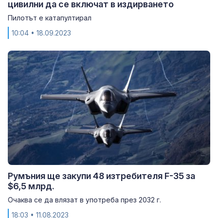
цивилни да се включат в издирването
Пилотът е катапултирал
10:04
• 18.09.2023
Румъния ще закупи 48 изтpeбитeля F-35 за
$6,5 млрд.
Очаква се да влязат в употреба през 2032 г.
18:03
• 11.08.2023