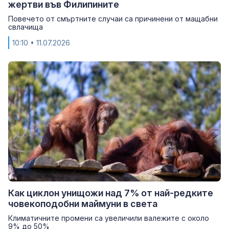
жертви във Филипините
Повечето от смъртните случаи са причинени от мащабни
свлачища
10:10
• 11.07.2026
Как циклон унищожи над 7% от най-редките
човекоподобни маймуни в света
Климатичните промени са увеличили валежите с около
9% до 50%