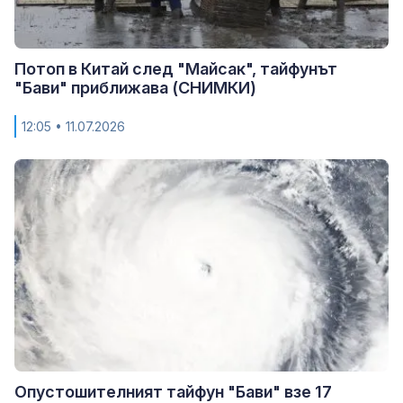
Потоп в Китай след "Майсак", тайфунът
"Бави" приближава (СНИМКИ)
12:05
• 11.07.2026
Опустошителният тайфун "Бави" взе 17