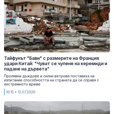
Тайфунът "Бави" с размерите на Франция
удари Китай: "Чуват се чупене на керемиди и
падане на дървета"
Проливни дъждове и силни ветрове поставиха на
изпитание способността на страната да се справя с
екстремното време
16:15
• 12.07.2026