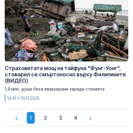
Страховитата мощ на тайфуна "Фунг-Уонг",
стоварил се смъртоносно върху Филипините
(ВИДЕО)
1,4 млн. души бяха евакуирани заради стихията
14:41
• 10.11.2025
1
2
3
4