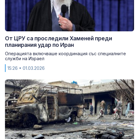
От ЦРУ са проследили Хаменей преди
планирания удар по Иран
Операцията включваше координация със специалните
служби на Израел
15:26
• 01.03.2026