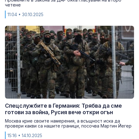
четене
11:04
• 30.10.2025
Спецслужбите в Германия: Трябва да сме
готови за война, Русия вече откри огън
Москва крие своите намерения, а всъщност иска да
провери какви са нашите граници, посочва Мартин Йегер
15:16
• 14.10.2025