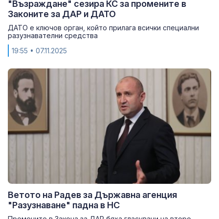
"Възраждане" сезира КС за промените в
Законите за ДАР и ДАТО
ДАТО е ключов орган, който прилага всички специални
разузнавателни средства
19:55
• 07.11.2025
Ветото на Радев за Държавна агенция
"Разузнаване" падна в НС
Промените в Закона за ДАР бяха гласувани на второ