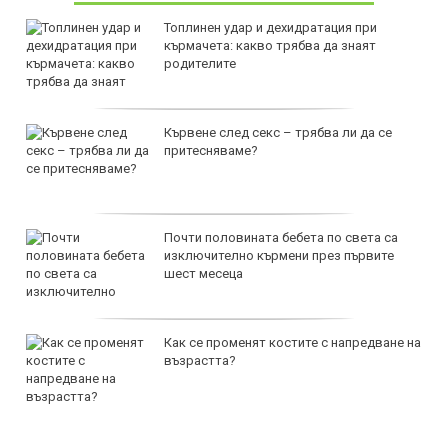
Топлинен удар и дехидратация при
кърмачета: какво трябва да знаят
родителите
Кървене след секс – трябва ли да се
притесняваме?
Почти половината бебета по света са
изключително кърмени през първите
шест месеца
Как се променят костите с напредване на
възрастта?