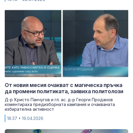
От новия месия очакват с магическа пръчка
да промени политиката, заявиха политолози
Д-р Христо Панчугов и гл. ас. д-р Георги Проданов
коментираха предизборната кампания и очакваната
избирателна активност
18:37
• 19.04.2026