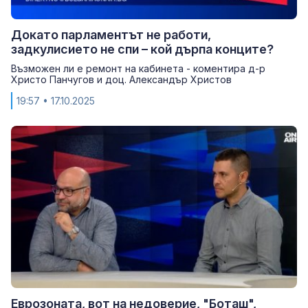
Докато парламентът не работи,
задкулисието не спи – кой дърпа конците?
Възможен ли е ремонт на кабинета - коментира д-р
Христо Панчугов и доц. Александър Христов
19:57
• 17.10.2025
Еврозоната, вот на недоверие, "Боташ",