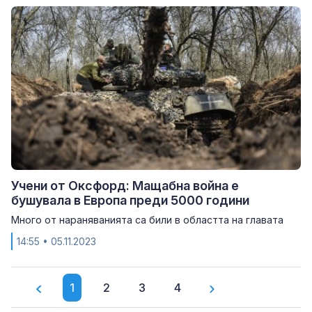
Учени от Оксфорд: Мащабна война е
бушувала в Европа преди 5000 години
Mного от нараняванията са били в областта на главата
14:55
• 05.11.2023
1
2
3
4