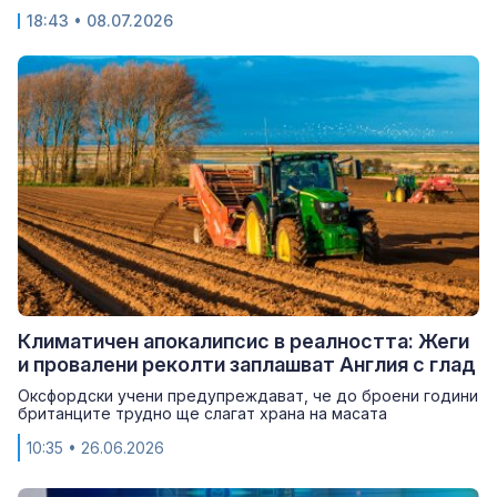
18:43
• 08.07.2026
Климатичен апокалипсис в реалността: Жеги
и провалени реколти заплашват Англия с глад
Оксфордски учени предупреждават, че до броени години
британците трудно ще слагат храна на масата
10:35
• 26.06.2026