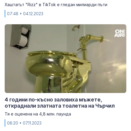
Хаштагът "Rizz" в TikTok е гледан милиарди пъти
07:48
• 04.12.2023
4 години по-късно заловиха мъжете,
откраднали златната тоалетна на Чърчил
Тя е оценена на 4,8 млн. паунда
08:20
• 07.11.2023