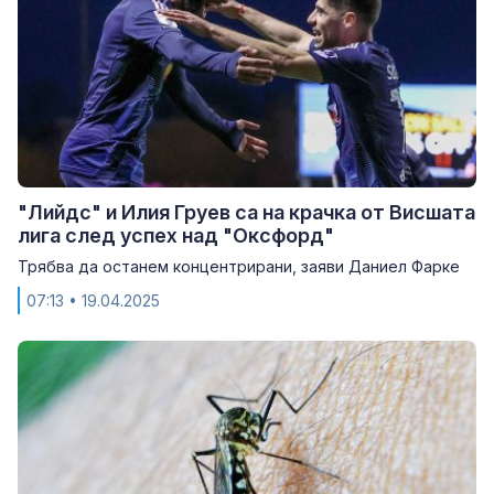
"Лийдс" и Илия Груев са на крачка от Висшата
лига след успех над "Оксфорд"
Трябва да останем концентрирани, заяви Даниел Фарке
07:13
• 19.04.2025