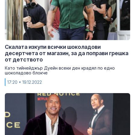
Скалата изкупи всички шоколадови
десертчета от магазин, за да поправи грешка
от детството
Като тийнейджър Дуейн всеки ден крадял по едно
шоколадово блокче
17:20
• 19.12.2022