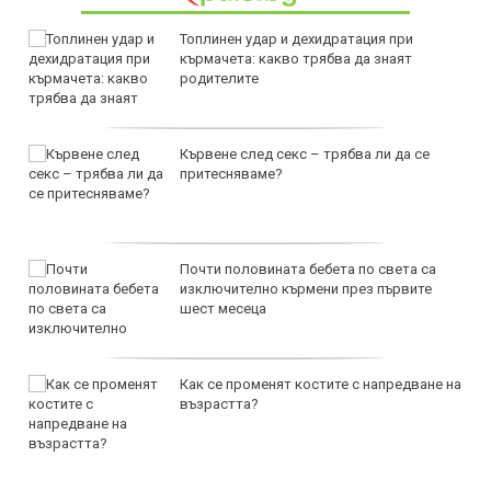
Топлинен удар и дехидратация при
кърмачета: какво трябва да знаят
родителите
Кървене след секс – трябва ли да се
притесняваме?
Почти половината бебета по света са
изключително кърмени през първите
шест месеца
Как се променят костите с напредване на
възрастта?