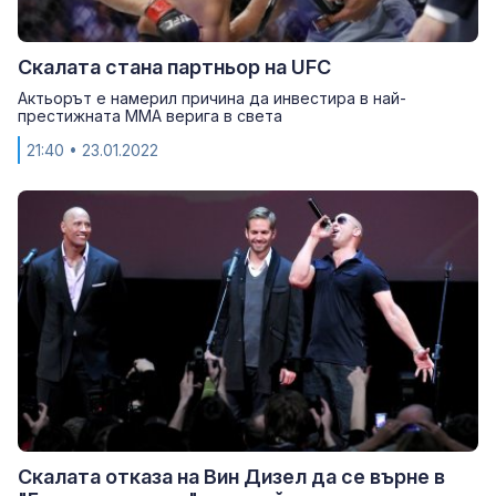
Скалата стана партньор на UFC
Актьорът е намерил причина да инвестира в най-
престижната ММА верига в света
21:40
• 23.01.2022
Скалата отказа на Вин Дизел да се върне в