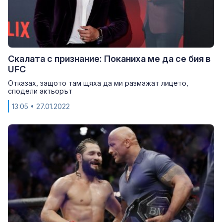
Скалата с признание: Поканиха ме да се бия в
UFC
Отказах, защото там щяха да ми размажат лицето,
сподели актьорът
13:05
• 27.01.2022