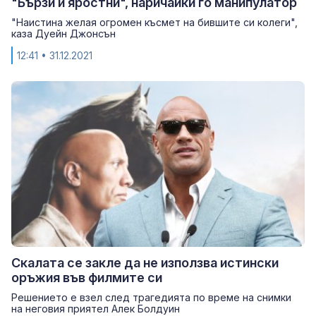
"Бързи и яростни", наричайки го манипулатор
"Наистина желая огромен късмет на бившите си колеги",
каза Дуейн Джонсън
12:41
• 31.12.2021
Скалата се закле да не използва истински
оръжия във филмите си
Решението е взел след трагедията по време на снимки
на неговия приятел Алек Болдуин