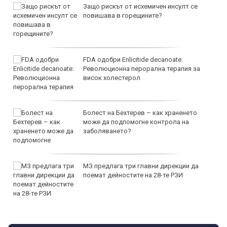
Защо рискът от исхемичен инсулт се
повишава в горещините?
FDA одобри Еnlicitide decanoate:
Революционна перорална терапия за
висок холестерол
Болест на Бехтерев – как храненето
може да подпомогне контрола на
заболяването?
МЗ предлага три главни дирекции да
поемат дейностите на 28-те РЗИ