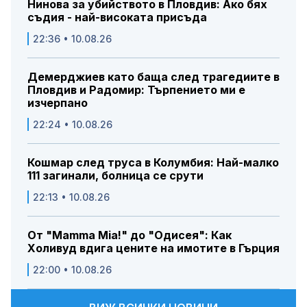
Нинова за убийството в Пловдив: Ако бях
съдия - най-високата присъда
22:36 • 10.08.26
Демерджиев като баща след трагедиите в
Пловдив и Радомир: Търпението ми е
изчерпано
22:24 • 10.08.26
Кошмар след труса в Колумбия: Най-малко
111 загинали, болница се срути
22:13 • 10.08.26
От "Mamma Mia!" до "Одисея": Как
Холивуд вдига цените на имотите в Гърция
22:00 • 10.08.26