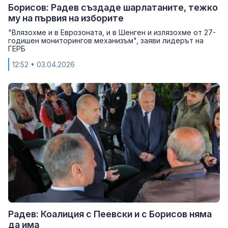
Борисов: Радев създаде шарлатаните, тежко
му на първия на изборите
"Влязохме и в Еврозоната, и в Шенген и излязохме от 27-
годишен мониторингов механизъм", заяви лидерът на
ГЕРБ
12:52
• 03.04.2026
Радев: Коалиция с Пеевски и с Борисов няма
да има