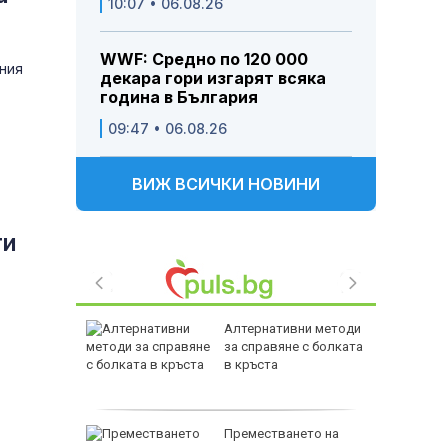
10:07 • 06.08.26
WWF: Средно по 120 000
ния
декара гори изгарят всяка
година в България
09:47 • 06.08.26
ВИЖ ВСИЧКИ НОВИНИ
ти
лови 1 кг
Алтернативни методи
багажника
за справяне с болката
гас
в кръста
офьор на
Преместването на