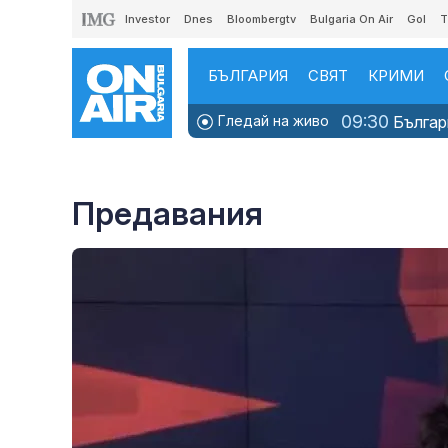
Investor
Dnes
Bloombergtv
Bulgaria On Air
Gol
T
БЪЛГАРИЯ
СВЯТ
КРИМИ
09:30
Гледай на живо
Българи
Предавания