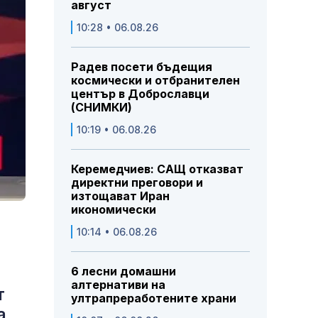
август
10:28 • 06.08.26
Радев посети бъдещия
космически и отбранителен
център в Доброславци
(СНИМКИ)
10:19 • 06.08.26
Керемедчиев: САЩ отказват
директни преговори и
изтощават Иран
икономически
10:14 • 06.08.26
6 лесни домашни
алтернативи на
т
ултрапреработените храни
а