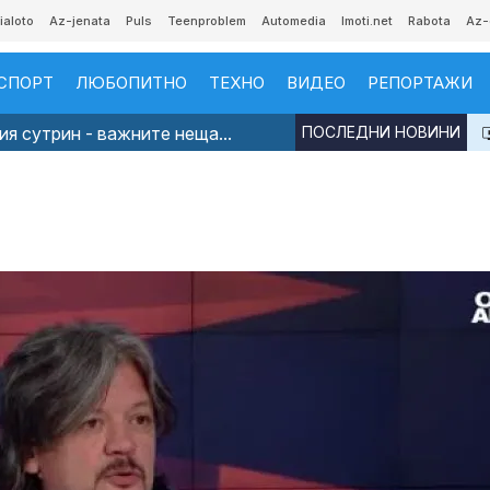
ialoto
Az-jenata
Puls
Teenproblem
Automedia
Imoti.net
Rabota
Az-
СПОРТ
ЛЮБОПИТНО
ТЕХНО
ВИДЕО
РЕПОРТАЖИ
я сутрин - важните неща...
ПОСЛЕДНИ НОВИНИ