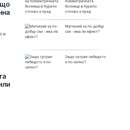
ете със
психиатричната
ащо
а
болница в Курило
нна
отново е пред
изпитание
НАП по
Магнезий за по-добър
, всяко
сън - има ли ефект?
о и
ние е в
терът
Защо сутрин либидото
 Тръмп
е по-силно?
лизо до
амолет
та
118000 
или