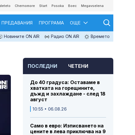
deteto
Chernomore
Start
Posoka
Boec
Megavselena
ПРЕДАВАНИЯ
ПРОГРАМА
ОЩЕ
Новините ON AIR
Радио ON AIR
Времето
ПОСЛЕДНИ
ЧЕТЕНИ
До 40 градуса: Оставаме в
хватката на горещините,
дъжд и захлаждане - след 18
август
10:55 • 06.08.26
Само в евро: Изписването на
цените в лева приключва на 9