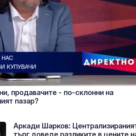
и, продавачите - по-склонни на
ният пазар?
Аркади Шарков: Централизирания
търг доведе разликите в цените н