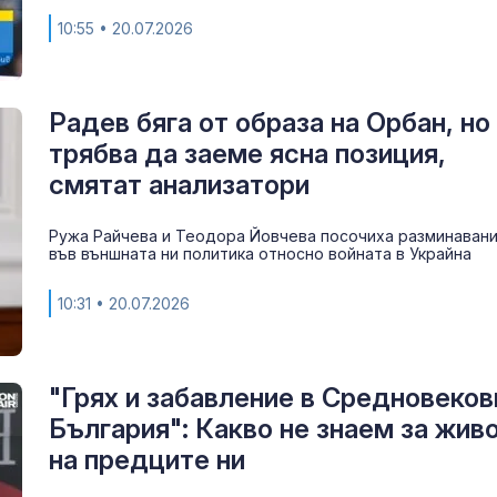
10:55
• 20.07.2026
Радев бяга от образа на Орбан, но
трябва да заеме ясна позиция,
смятат анализатори
Ружа Райчева и Теодора Йовчева посочиха разминаван
във външната ни политика относно войната в Украйна
10:31
• 20.07.2026
"Грях и забавление в Средновеков
България": Какво не знаем за жив
на предците ни