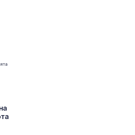
ията
на
ота