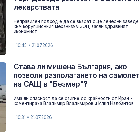
лекарствата
Неправилен подход е да се вкарат още лечебни заведе
към корупционния механизъм ЗОП, заяви здравният
икономист
10:45
• 21.07.2026
Става ли мишена България, ако
позволи разполагането на самоле
на САЩ в "Безмер"?
Има ли опасност да се стигне до крайности от Иран -
Полицията за
коментираха Владимир Владимиров и Илия Налбантов
марихуана в 
на мъж от Бур
10:31
• 21.07.2026
Скандално: Ш