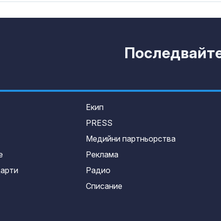
Последвайте 
Екип
PRESS
Медийни партньорства
е
Реклама
дарти
Радио
Списание