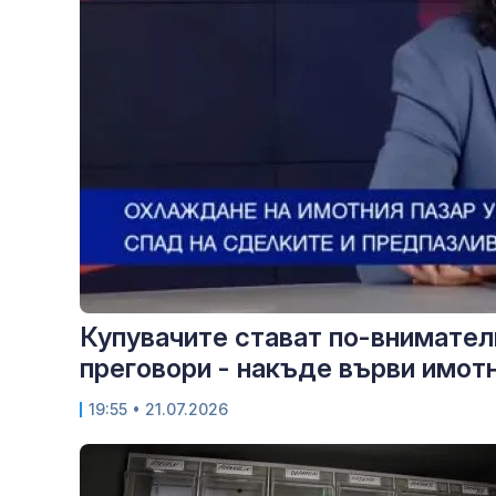
Купувачите стават по-внимателн
преговори - накъде върви имот
19:55
• 21.07.2026