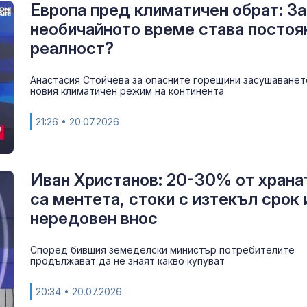
рейс остави д
Европа пред климатичен обрат: З
СОП на жегат
необичайното време става постоя
реалност?
Проверки на 
Черноморието
Анастасия Стойчева за опасните горещини засушаванет
трето заведе
новия климатичен режим на континента
нарушение
21:26
• 20.07.2026
FAA: Хеликоп
Marine One на
бил опасно б
пътнически с
Иван Христанов: 20-30% от храна
са ментета, стоки с изтекъл срок 
нередовен внос
Според бившия земеделски министър потребителите
продължават да не знаят какво купуват
20:34
• 20.07.2026