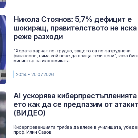
Никола Стоянов: 5,7% дефицит е
шокиращ, правителството не иска
реже разходи
"Хората харчат по-трудно, защото са по-затруднени
финансово, няма кой вече да плаща тези цени", каза би
министър на икономиката
20:14
• 20.07.2026
AI ускорява киберпрестъпленията
ето как да се предпазим от атаки
(ВИДЕО)
Киберпревенцията трябва да влезе в училищата, убеде
проф. Илин Савов