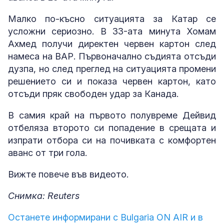
Малко по-късно ситуацията за Катар се
усложни сериозно. В 33-ата минута Хомам
Ахмед получи директен червен картон след
намеса на ВАР. Първоначално съдията отсъди
дузпа, но след преглед на ситуацията промени
решението си и показа червен картон, като
отсъди пряк свободен удар за Канада.
В самия край на първото полувреме Дейвид
отбеляза второто си попадение в срещата и
изпрати отбора си на почивката с комфортен
аванс от три гола.
Вижте повече във видеото.
Снимка: Reuters
Останете информирани с Bulgaria ON AIR и в