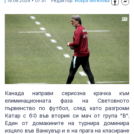
19.06.2026 • 07:51
Редактор:
Искра Ангелова
Loaded
:
Unmute
51.21%
Канада направи сериозна крачка към
елиминационната фаза на Световното
първенство по футбол, след като разгроми
Катар с 6:0 във втория си мач от група "В".
Един от домакините на турнира доминира
изцяло във Ванкувър и е на прага на класиране