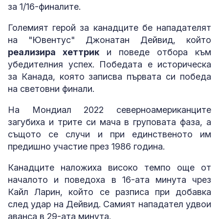
за 1/16-финалите.
Големият герой за канадците бе нападателят
на "Ювентус" Джонатан Дейвид, който
реализира хеттрик
и поведе отбора към
убедителния успех. Победата е историческа
за Канада, която записва първата си победа
на световни финали.
На Мондиал 2022 северноамериканците
загубиха и трите си мача в груповата фаза, а
същото се случи и при единственото им
предишно участие през 1986 година.
Канадците наложиха високо темпо още от
началото и поведоха в 16-ата минута чрез
Кайл Ларин, който се разписа при добавка
след удар на Дейвид. Самият нападател удвои
аванса в 29-ата минута.