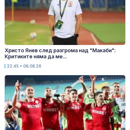
Христо Янев след разгрома над "Макаби":
Критиките няма да ме...
22:45 • 06.08.26