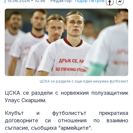
15.06.2026 • 10:56
Редактор:
Тодор Петров
ЦСКА се раздели с още един ненужен футболист
ЦСКА се раздели с норвежкия полузащитник
Улаус Скаршем.
Клубът и футболистът прекратиха
договорните си отношения по взаимно
съгласие, съобщиха "армейците".