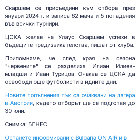
Скаршем се присъедини към отбора през
януари 2024 г. и записа 62 мача и 5 попадения
във всички турнири.
ЦСКА желае на Улаус Скаршем успехи в
бъдещите предизвикателства, пишат от клуба.
Припомняме, че след края на сезона
"червените" се разделиха Илиан Илиев-
младши и Иван Турицов. Очаква се ЦСКА да
освободи още футболисти в идните дни.
Новите попълнения пък са очаквани на лагера
в Австрия
, където отборът ще се подготвя до
30 юни.
Снимка: БГНЕС
Останете информирани с Bulgaria ON AIR и в