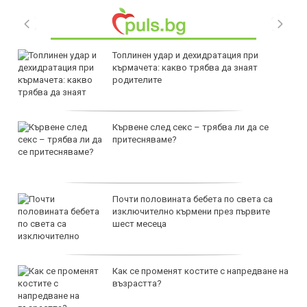
Топлинен удар и дехидратация при
кърмачета: какво трябва да знаят
родителите
Кървене след секс – трябва ли да се
притесняваме?
Почти половината бебета по света са
изключително кърмени през първите
шест месеца
Как се променят костите с напредване на
възрастта?