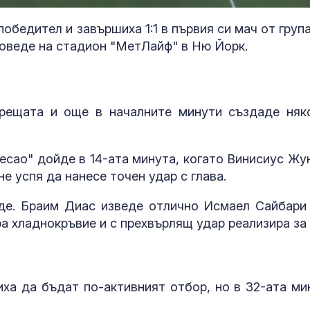
победител и завършиха 1:1 в първия си мач от група
роведе на стадион "МетЛайф" в Ню Йорк.
срещата и още в началните минути създаде няк
есао" дойде в 14-ата минута, когато Винисиус Жу
е успя да нанесе точен удар с глава.
Левски победи
Топлинен удар
Локомотив Пловдив с
дехидратация
де. Браим Диас изведе отлично Исмаел Сайбари
2:0
кърмачета: к
 хладнокръвие и с прехвърлящ удар реализира за 1
трябва да зн
родителите
Завръщането на Русия
Кървене след
на Олимпийските игри
трябва ли да 
а да бъдат по-активният отбор, но в 32-ата ми
е подкопаване на
притеснявам
глобалните санкции