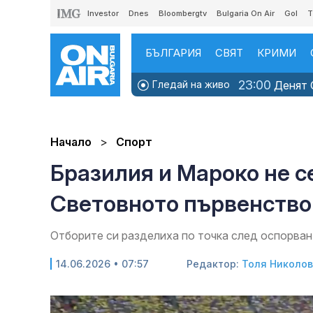
Investor
Dnes
Bloombergtv
Bulgaria On Air
Gol
T
БЪЛГАРИЯ
СВЯТ
КРИМИ
23:00
Гледай на живо
Денят O
Начало
Спорт
Бразилия и Мароко не с
Световното първенство
Отборите си разделиха по точка след оспорва
14.06.2026 • 07:57
Редактор:
Толя Николо