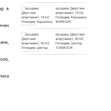
астерои
ар в
ината
продава, Двустаен
та са
апартамент, 74 m2
о
Пловдив, Кършияка,
 първите
92999 EUR
ичен
нят
продава, Двустаен
предване
апартамент, 45 m2
ане,
?
Пловдив, Център,
125000 EUR
Полярни
оле,
продава, Тристаен
апартамент, 91 m2
Пловдив, Център,
179000 EUR
лиха