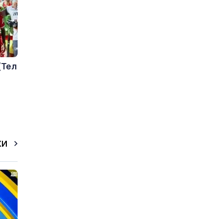
(Тел
КИ