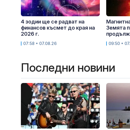
4 зодии ще се радват на
Магнитна
финансов късмет до края на
Земята п
2026 г.
продължи
07:58 • 07.08.26
09:50 • 07
Последни новини