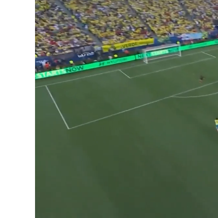
Loaded
:
Unmute