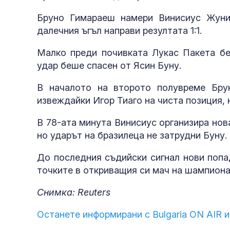
Бруно Гимараеш намери Винисиус Жуни
далечния ъгъл направи резултата 1:1.
Малко преди почивката Лукас Пакета бе
удар беше спасен от Ясин Буну.
В началото на второто полувреме Бру
извеждайки Игор Тиаго на чиста позиция,
В 78-ата минута Винисиус организира нов
но ударът на бразилеца не затрудни Буну.
До последния съдийски сигнал нови попа
точките в откриващия си мач на шампиона
Снимка: Reuters
Останете информирани с Bulgaria ON AIR и