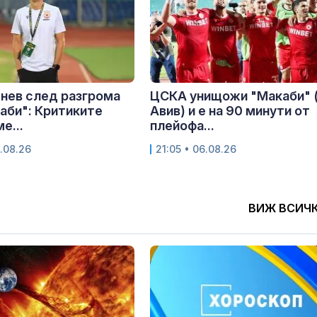
нев след разгрома
ЦСКА унищожи "Макаби" 
аби": Критиките
Авив) и е на 90 минути от
е...
плейофа...
.08.26
21:05 • 06.08.26
ВИЖ ВСИЧ