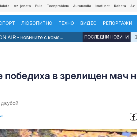
ialoto
Az-jenata
Puls
Teenproblem
Automedia
Imoti.net
Rabota
Az-
СПОРТ
ЛЮБОПИТНО
ТЕХНО
ВИДЕО
РЕПОРТАЖИ
N AIR - новините с коме...
ПОСЛЕДНИ НОВИНИ
е победиха в зрелищен мач н
н двубой
ва