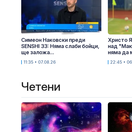
Симеон Наковски преди
Христо Я
SENSHI 33: Няма слаби бойци,
над "Мак
ще заложа...
няма да м
11:35 • 07.08.26
22:45 • 06
Четени