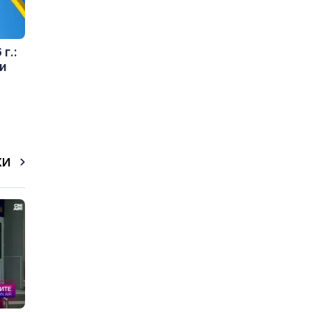
г.:
и
КИ