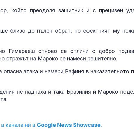
ор, който преодоля защитник и с прецизен уд
Топлес лято за Хайди
Почти полов
Клум
бебета по све
изключителн
кърмени през
ше близо до пълен обрат, но ефектният му нож
шест месеца
Тайната ваканция на
Как се проме
Си: Какво се случва в
костите с на
но Гимараеш отново се отличи с добро подав
Бейдайхе?
на възрастта
 но стражът на Мароко се намеси решително.
а опасна атака и намери Рафиня в наказателното п
дения не паднаха и така Бразилия и Мароко поде
та.
 в канала ни в
Google News Showcase.