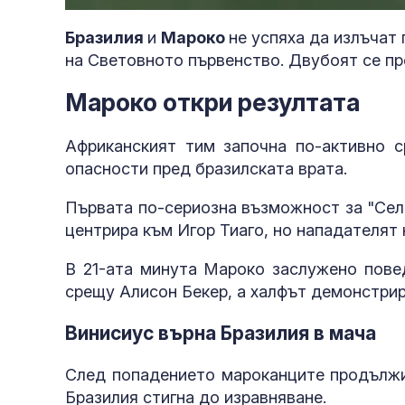
49.13%
Бразилия
и
Мароко
не успяха да излъчат 
на Световното първенство. Двубоят се п
Мароко откри резултата
Африканският тим започна по-активно 
опасности пред бразилската врата.
Първата по-сериозна възможност за "Сел
центрира към Игор Тиаго, но нападателят н
В 21-ата минута Мароко заслужено пове
срещу Алисон Бекер, а халфът демонстрира
Винисиус върна Бразилия в мача
След попадението мароканците продължих
Бразилия стигна до изравняване.