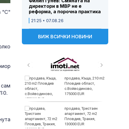
Филип Гунев: Смяната на
директори в МВР не е
реформа, а порочна практика
 "С"
21:25 • 07.08.26
ВИЖ ВСИЧКИ НОВИНИ
олко
ниор
 и
продава, Къща, 210 m2
 при
Пловдив област,
 сам
акво
с.Войводиново,
:0.
аят
175000 EUR
 секс –
продава, Тристаен
се
апартамент, 72 m2
нута
е?
Пловдив, Тракия,
130000 EUR