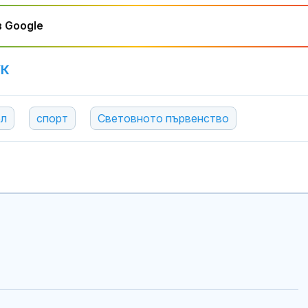
 Google
УК
ол
спорт
Световното първенство