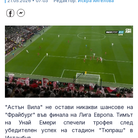
21.05.2026 • 07:03
Редактор:
Искра Ангелова
Loaded
:
Unmute
100.00%
"Астън Вила" не остави никакви шансове на
"Фрайбург" във финала на Лига Европа. Тимът
на Унай Емери спечели трофея след
убедителен успех на стадион "Тюпраш" в
Истанбул.