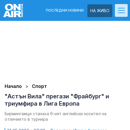
ПОСЛЕДНИ НОВИНИ
НА ЖИВО
Начало
Спорт
"Астън Вила" прегази "Фрайбург" и
триумфира в Лига Европа
Бирмингамци станаха 6-ият английски носител на
отличието в турнира