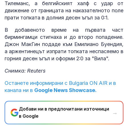
Тилеманс, а белгийският халф с удар от
движение от границата на наказателното поле
прати топката в долния десен ъгъл за 0:1.
В добавеното време на първата част
бирмингамци стигнаха и до второ попадение.
Джон МакГин подаде към Емилиано Буендия,
а аржентинецът изпрати топката неспасяемо в
горния десен ъгъл и оформи 2:0 за "Вила".
Снимка: Reuters
Останете информирани с Bulgaria ON AIR и в
канала ни в
Google News Showcase.
Добави ни в предпочитани източници
→
в Google