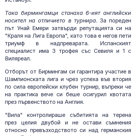
Така бирмингамци станаха 6-ият английски
носител на отличието в турнира
. За пореден
път Унай Емери затвърди репутацията си на
"Краля на Лига Европа", като това е негов пети
триумф в надпреварата. Испанският
специалист има 3 трофея със Севиля и 1 с
Виляреал.
Отборът от Бирмингам си гарантира участие в
Шампионската лига и чрез успеха във втория
по сила европейски клубен турнир, въпреки че
на практика вече си беше осигурил квотата
през първенството на Англия.
"Вила" контролираше събитията на терена
през целия двубой и не остави съмнения
относно превъзходството си над германския