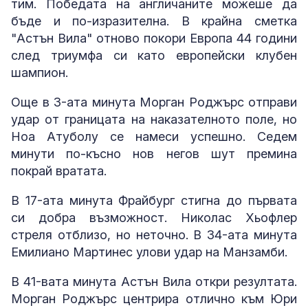
тим. Победата на англичаните можеше да
бъде и по-изразителна. В крайна сметка
"Астън Вила" отново покори Европа 44 години
след триумфа си като европейски клубен
шампион.
Още в 3-ата минута Морган Роджърс отправи
удар от границата на наказателното поле, но
Ноа Атуболу се намеси успешно. Седем
минути по-късно нов негов шут премина
покрай вратата.
В 17-ата минута Фрайбург стигна до първата
си добра възможност. Николас Хьофлер
стреля отблизо, но неточно. В 34-ата минута
Емилиано Мартинес улови удар на Манзамби.
В 41-вата минута Астън Вила откри резултата.
Морган Роджърс центрира отлично към Юри