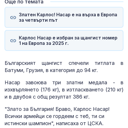
Още по темата
Златен Карлос! Насар е на върха в Европа
за четвърти път
Карлос Насар е избран за щангист номер
1 на Европа за 2025 г.
Българският щангист спечели титлата в
Батуми, Грузия, в категория до 94 кг.
Насар завоюва три златни медала - в
изхвърлянето (176 кг), в изтласкването (210 кг)
и в двубоя с общ резултат 386 кг.
"Злато за България! Браво, Карлос Насар!
Всички армейци се гордеем с теб, ти си
истински шампион", написаха от ЦСКА.