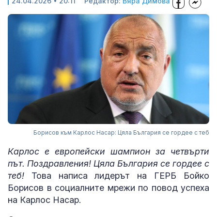
24.04.2026 • 20:11
Редактор:
Вяра Димова
Борисов към Карлос Насар: Цяла България се гордее с теб
Карлос е европейски шампион за четвърти
път. Поздравления! Цяла България се гордее с
теб!
Това написа лидерът на ГЕРБ Бойко
Борисов в социалните мрежи по повод успеха
на Карлос Насар.