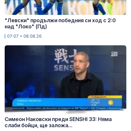
"Левски" продължи победния си ход с 2:0
над "Локо" (Пд)
07:07 • 08.08.26
Симеон Наковски преди SENSHI 33: Няма
слаби бойци, ще заложа...