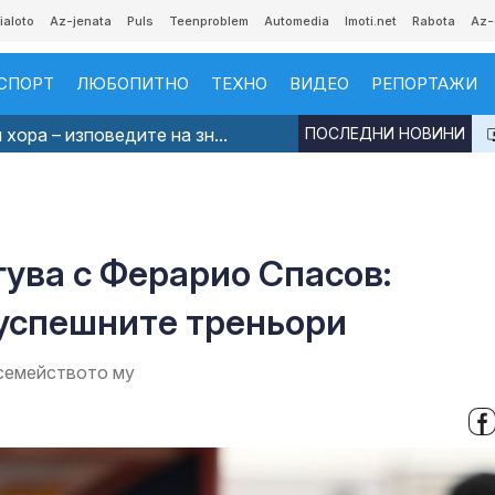
ialoto
Az-jenata
Puls
Teenproblem
Automedia
Imoti.net
Rabota
Az-
СПОРТ
ЛЮБОПИТНО
ТЕХНО
ВИДЕО
РЕПОРТАЖИ
хора – изповедите на зн...
ПОСЛЕДНИ НОВИНИ
гува с Ферарио Спасов:
-успешните треньори
семейството му