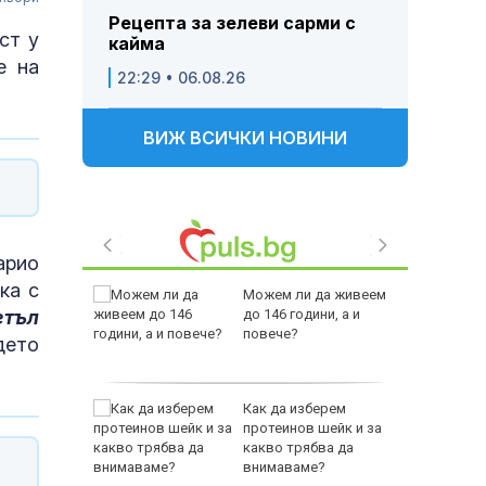
Рецепта за зелеви сарми с
ст у
кайма
е на
22:29 • 06.08.26
ВИЖ ВСИЧКИ НОВИНИ
арио
ка с
аваме с
Можем ли да живеем
 писател
етъл
до 146 години, а и
налиев
повече?
дето
-400
Как да изберем
ваща се
протеинов шейк и за
какво трябва да
лство за
внимаваме?