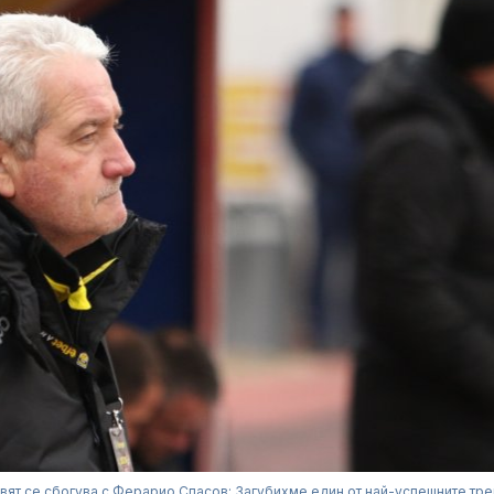
вят се сбогува с Ферарио Спасов: Загубихме един от най-успешните тр