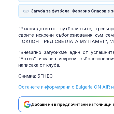
Загуба за футбола: Ферарио Спасов е 
"Ръководството, футболистите, треньо
своите искрени съболезнования към сем
ПОКЛОН ПРЕД СВЕТЛАТА МУ ПАМЕТ", гласи
"Внезапно загубихме един от успешнит
"Ботев" изказва искрени съболезнован
написаха от клуба.
Снимка: БГНЕС
Останете информирани с Bulgaria ON AIR и
Добави ни в предпочитани източници в