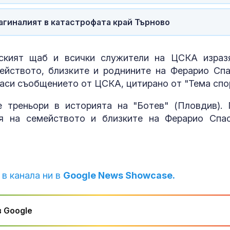
Украйна
За наказание:
загиналият в катастрофата край Търново
в “месомелач
руски войник
в рокля (ВИД
рският щаб и всички служители на ЦСКА израз
ейството, близките и роднините на Ферарио Спа
Китай тества 
опасни мисии:
 съобщението от ЦСКА, цитирано от "Тема спор
щурмовите
хеликоптери 
е треньори в историята на "Ботев" (Пловдив).
полети под радара
ия на семейството и близките на Ферарио Спас
 в канала ни в
Google News Showcase.
 Google