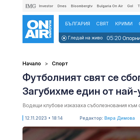
Investor
Dnes
Bloombergtv
Bulgaria On Air
Gol
T
БЪЛГАРИЯ
СВЯТ
КРИМИ
05:20
Гледай на живо
Опорни 
Начало
Спорт
Футболният свят се сбо
Загубихме един от най
Водещи клубове изказаха съболезнования към 
12.11.2023 • 18:14
Редактор:
Вяра Димова