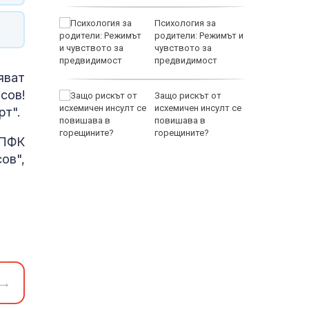
 Пратиха
Психология за
ката”
родители: Режимът и
 облечен
чувството за
ЕО 16+)
предвидимост
EUR
яват
сов!
Z-10 за
Защо рискът от
исхемичен инсулт се
т".
повишава в
тренират
горещините?
 ПФК
ов",
800 EUR
→