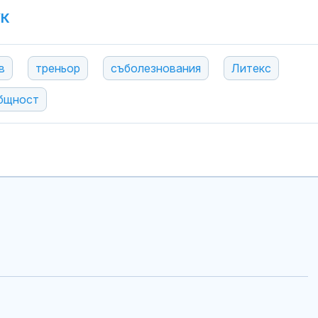
УК
в
треньор
съболезнования
Литекс
бщност