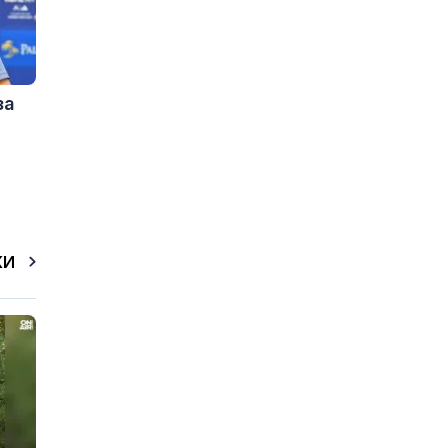
за
КИ