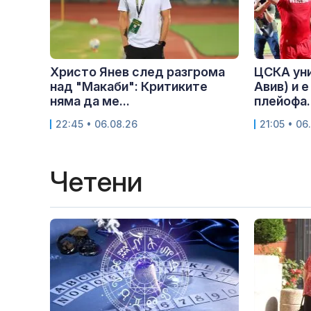
Христо Янев след разгрома
ЦСКА ун
над "Макаби": Критиките
Авив) и е
няма да ме...
плейофа..
22:45 • 06.08.26
21:05 • 06
Четени