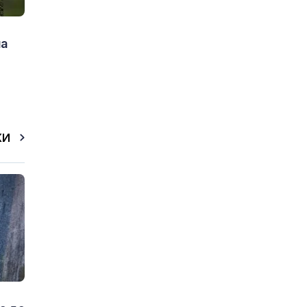
на
КИ