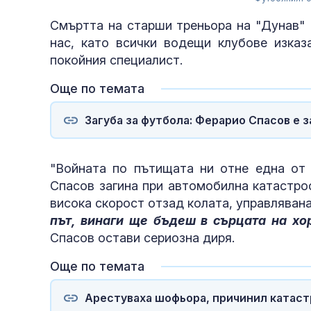
Смъртта на старши треньора на "Дунав"
нас, като всички водещи клубове изказ
покойния специалист.
Още по темата
Загуба за футбола: Ферарио Спасов е 
"Войната по пътищата ни отне една от 
Спасов загина при автомобилна катастро
висока скорост отзад колата, управлявана
път, винаги ще бъдеш в сърцата на хо
Спасов остави сериозна диря.
Още по темата
Арестуваха шофьора, причинил катастр