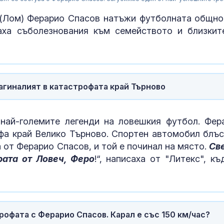
 (Лом) Ферарио Спасов натъжи футболната общно
аха съболезнования към семейството и близкит
загиналият в катастрофата край Търново
най-големите легенди на ловешкия футбол. Фер
фа край Велико Търново. Спортен автомобил блъс
Днес се прощ
 от Ферарио Спасов, и той е починал на място.
журналиста и
Св
Димитър Шум
рата от Ловеч, Феро
!“, написаха от "Литекс", къ
Искандер и С
срещу изчерп
ПВО: Ново
офата с Ферарио Спасов. Карал е със 150 км/час?
предизвикате