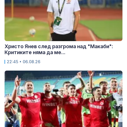
Христо Янев след разгрома над "Макаби":
Критиките няма да ме...
22:45 • 06.08.26