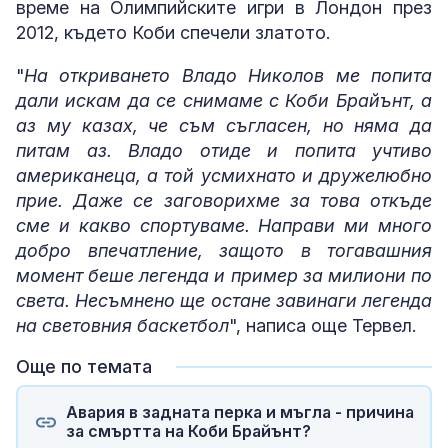
време на Олимпийските игри в Лондон през
2012, където Коби спечели златото.
"
На откриването Владо Николов ме попита
дали искам да се снимаме с Коби Брайънт, а
аз му казах, че съм съгласен, но няма да
питам аз. Владо отиде и попита учтиво
американеца, а той усмихнато и дружелюбно
прие. Даже се заговорихме за това откъде
сме и какво спортуваме. Направи ми много
добро впечатление, защото в тогавашния
момент беше легенда и пример за милиони по
света. Несъмнено ще остане завинаги легенда
на световния баскетбол
", написа още Тервел.
Още по темата
Авария в задната перка и мъгла - причина
за смъртта на Коби Брайънт?