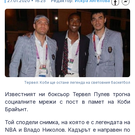
27.01.2020 • 16:25
Редактор:
Искра Ангелова
Тервел: Коби ще остане легенда на световния баскетбол
Известният ни боксьор Тервел Пулев трогна
социалните мрежи с пост в памет на Коби
Брайънт.
Той сподели снимка, на която е с легендата на
NBA и Владо Николов. Кадърът е направен по