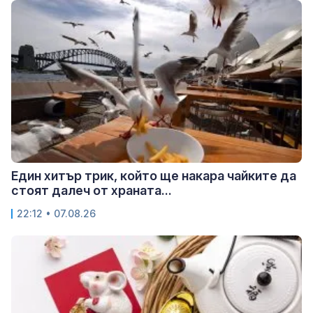
Един хитър трик, който ще накара чайките да
стоят далеч от храната...
22:12 • 07.08.26