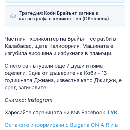
Трагедия: Коби Брайънт загина в
катастрофа с хеликоптер (Обновена)
Частният хеликоптер на Брайънт се разби в
Калабасас, щата Калифорния. Машината е
изгубила височина и избухнала в пламъци.
С него са пътували още 7 души и няма
оцелели. Една от дъщерите на Коби - 13-
годишната Джиана, известна като Джиджи, е
сред загиналите.
Снимка: Instagram
Харесайте страницата ни във Facebook
ТУК
Останете информирани с Bulgaria ON AIR и в