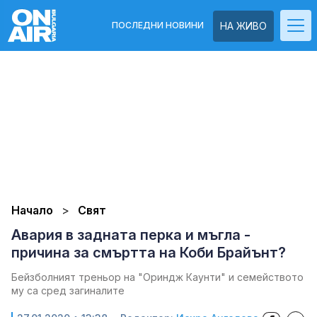
ПОСЛЕДНИ НОВИНИ
НА ЖИВО
Начало
Свят
Авария в задната перка и мъгла -
причина за смъртта на Коби Брайънт?
Бейзболният треньор на "Ориндж Каунти" и семейството
му са сред загиналите