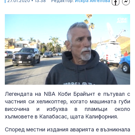
27.01.2020 • 13:38
Редактор:
Искра Ангелова
Loaded
:
Unmute
28.63%
Легендата на NBA Коби Брайънт е пътувал с
частния си хеликоптер, когато машината губи
височина и избухва в пламъци около
хълмовете в Калабасас, щата Калифорния.
Според местни издания аварията е възникнала