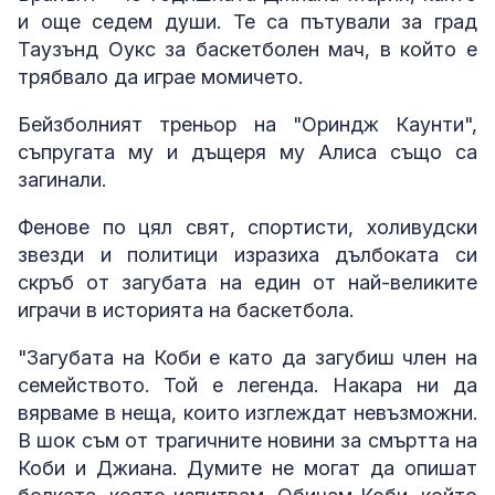
и още седем души. Те са пътували за град
Таузънд Оукс за баскетболен мач, в който е
трябвало да играе момичето.
Бейзболният треньор на "Ориндж Каунти",
съпругата му и дъщеря му Алиса също са
загинали.
Фенове по цял свят, спортисти, холивудски
звезди и политици изразиха дълбоката си
скръб от загубата на един от най-великите
играчи в историята на баскетбола.
"Загубата на Коби е като да загубиш член на
семейството. Той е легенда. Накара ни да
вярваме в неща, които изглеждат невъзможни.
В шок съм от трагичните новини за смъртта на
Коби и Джиана. Думите не могат да опишат