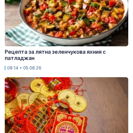
Рецепта за лятна зеленчукова яхния с
патладжан
08:14 • 05.08.26