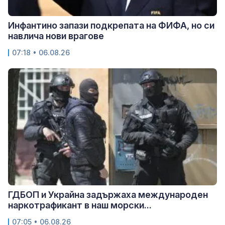
Инфантино запази подкрепата на ФИФА, но си
навлича нови врагове
07:18 • 06.08.26
ГДБОП и Украйна задържаха международен
наркотрафикант в наш морски...
07:05 • 06.08.26