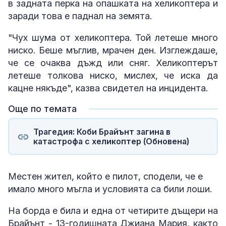
в задната перка на опашката на хеликоптера и
заради това е паднал на земята.
"Чух шума от хеликоптера. Той летеше много
ниско. Беше мъглив, мрачен ден. Изглеждаше,
че се очаква дъжд или сняг. Хеликоптерът
летеше толкова ниско, мислех, че иска да
кацне някъде", казва свидетел на инцидента.
Още по темата
Трагедия: Коби Брайънт загина в
катастрофа с хеликоптер (Обновена)
Местен жител, който е пилот, сподели, че е
имало много мъгла и условията са били лоши.
На борда е била и една от четирите дъщери на
Брайънт - 13-годишната Джиана Мария, както