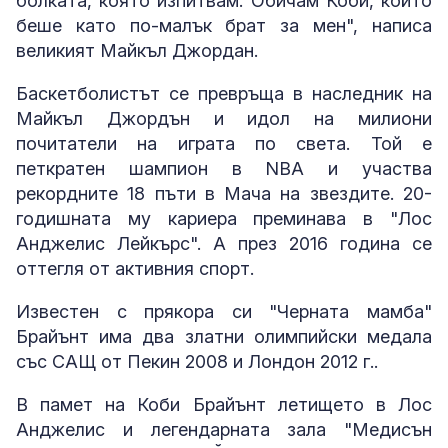
болката, която изпитвам. Обичам Коби, който
беше като по-малък брат за мен", написа
великият Майкъл Джордан.
Баскетболистът се превръща в наследник на
Майкъл Джордън и идол на милиони
почитатели на играта по света. Той е
петкратен шампион в NBA и участва
рекордните 18 пъти в Мача на звездите. 20-
годишната му кариера преминава в "Лос
Анджелис Лейкърс". А през 2016 година се
оттегля от активния спорт.
Известен с прякора си "Черната мамба"
Брайънт има два златни олимпийски медала
със САЩ от Пекин 2008 и Лондон 2012 г..
В памет на Коби Брайънт летището в Лос
Анджелис и легендарната зала "Медисън