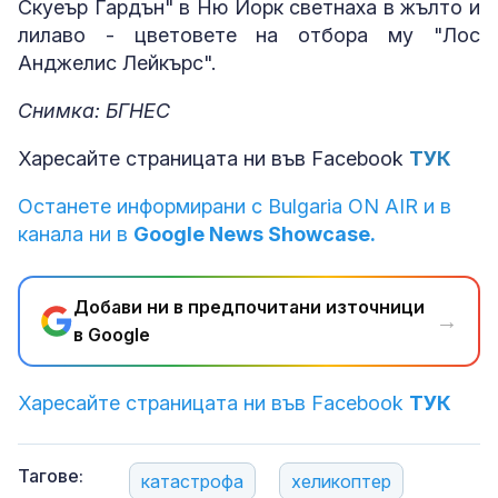
Скуеър Гардън" в Ню Йорк светнаха в жълто и
лилаво - цветовете на отбора му "Лос
Анджелис Лейкърс".
Снимка: БГНЕС
Харесайте страницата ни във Facebook
ТУК
Останете информирани с Bulgaria ON AIR и в
канала ни в
Google News Showcase.
Добави ни в предпочитани източници
→
в Google
Харесайте страницата ни във Facebook
ТУК
Тагове:
катастрофа
хеликоптер