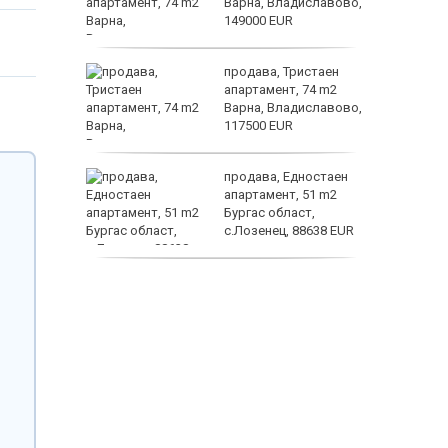
е?
Варна, Владиславово,
149000 EUR
ината
продава, Тристаен
та са
апартамент, 74 m2
о
Варна, Владиславово,
 първите
117500 EUR
астерои
нят
продава, Едностаен
предване
апартамент, 51 m2
?
Бургас област,
с.Лозенец, 88638 EUR
продава, Едностаен
апартамент, 39 m2
Бургас област,
к.к.Слънчев Бряг,
65500 EUR