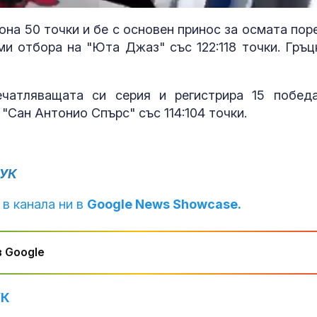
100.00%
она 50 точки и бе с основен принос за осмата пор
ми отбора на "Юта Джаз" със 122:118 точки. Гръц
чатляващата си серия и регистрира 15 побед
 "Сан Антонио Спърс" със 114:104 точки.
УК
 в канала ни в
Google News Showcase.
Йотова иска отговор
Топлинен удар
от сружбите: Какъв е
дехидратация
този дрон, отклонен
кърмачета: к
 Google
ли е, коя е била целта
трябва да зн
родителите
Най-малко 22 души
Кървене след
УК
загинаха при челен
трябва ли да 