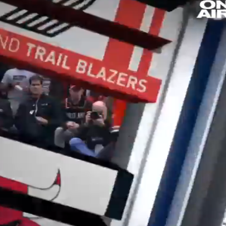
Loaded
: