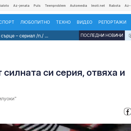
ialoto
Az-jenata
Puls
Teenproblem
Automedia
Imoti.net
Rabota
Az-
СПОРТ
ЛЮБОПИТНО
ТЕХНО
ВИДЕО
РЕПОРТАЖИ
ърце – сериал /п./ ...
ПОСЛЕДНИ НОВИНИ
силната си серия, отвяха и
илуоки"