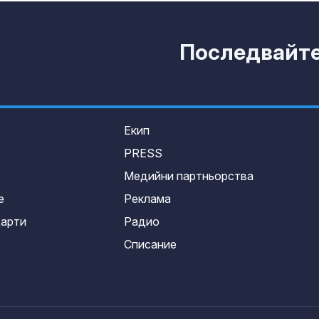
Последвайте 
Екип
PRESS
Медийни партньорства
е
Реклама
дарти
Радио
Списание