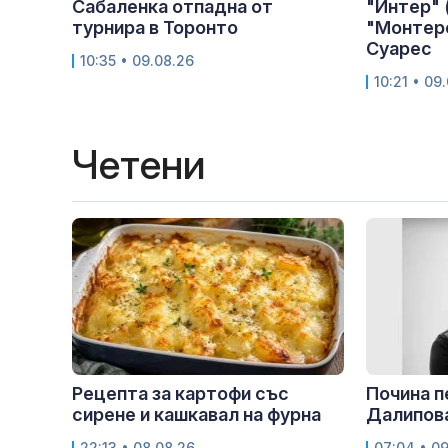
Сабаленка отпадна от
"Интер" 
турнира в Торонто
"Монтере
Суарес
10:35 • 09.08.26
10:21 • 09
Четени
Рецепта за картофи със
Почина 
сирене и кашкавал на фурна
Далипов
22:13 • 08.08.26
07:04 • 0