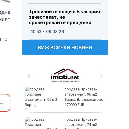
Тропичните нощи в България
една
зачестяват, не
кият
проветрявайте през деня
10:53 • 09.08.26
а от
ВИЖ ВСИЧКИ НОВИНИ
 и
продава, Тристаен
 при
апартамент, 96 m2
акво
Варна, Владиславово,
→
аят
170000 EUR
 секс –
продава, Тристаен
се
апартамент, 74 m2