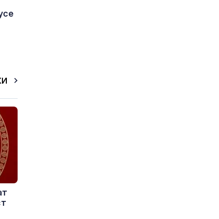
усе
КИ
ат
ст