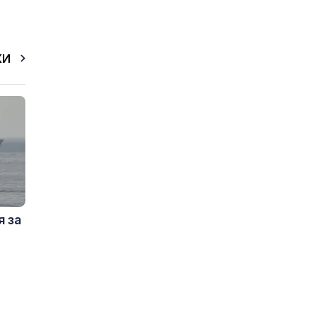
КИ
я за