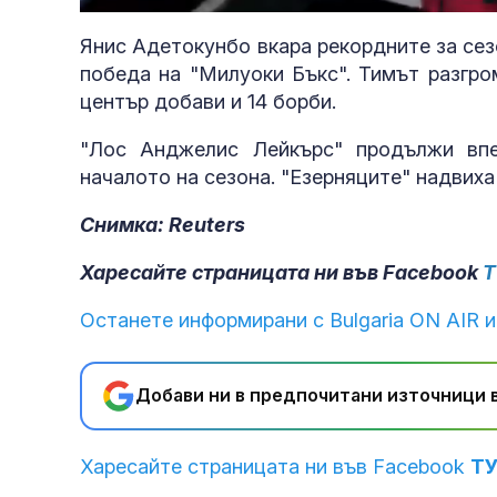
Янис Адетокунбо вкара рекордните за сез
победа на "Милуоки Бъкс". Тимът разгро
център добави и 14 борби.
"Лос Анджелис Лейкърс" продължи впе
началото на сезона. "Езерняците" надвиха
Снимка: Reuters
Харесайте страницата ни във Facebook
Т
Останете информирани с Bulgaria ON AIR и
Добави ни в предпочитани източници в
му?
Харесайте страницата ни във Facebook
Т