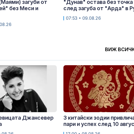
(Маями) загуби от
"Дунав" остава без точка
й" без Меси и
след загуба от "Арда" в Р
07:53 • 09.08.26
.08.26
ВИЖ ВСИЧ
певицата Джансевер
3 китайски зодии привлич
а
пари и успех след 10 авгу
9.08.26
17:00 • 08.08.26