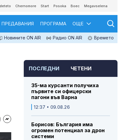
deteto
Chernomore
Start
Posoka
Boec
Megavselena
ПРЕДАВАНИЯ
ПРОГРАМА
ОЩЕ
Новините ON AIR
Радио ON AIR
Времето
ПОСЛЕДНИ
ЧЕТЕНИ
35-ма курсанти получиха
първите си офицерски
пагони във Варна
12:37 • 09.08.26
Борисов: България има
огромен потенциал за дрон
системи