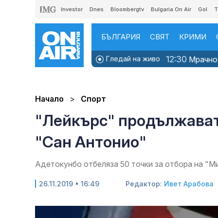
Investor
Dnes
Bloombergtv
Bulgaria On Air
Gol
T
БЪЛГАРИЯ
СВЯТ
КРИМИ
12:30
Гледай на живо
Мрачно с
Начало
Спорт
"Лейкърс" продължават 
"Сан Антонио"
Адетокунбо отбеляза 50 точки за отбора на "М
26.11.2019 • 16:49
Редактор:
Ивет Арабова