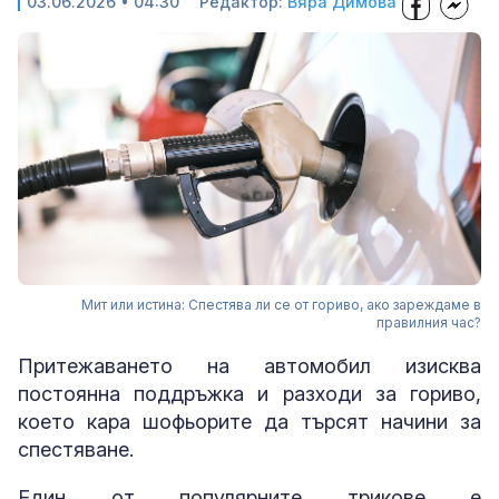
03.06.2026 • 04:30
Редактор:
Вяра Димова
Мит или истина: Спестява ли се от гориво, ако зареждаме в
правилния час?
Притежаването на автомобил изисква
постоянна поддръжка и разходи за гориво,
което кара шофьорите да търсят начини за
спестяване.
Един от популярните трикове е