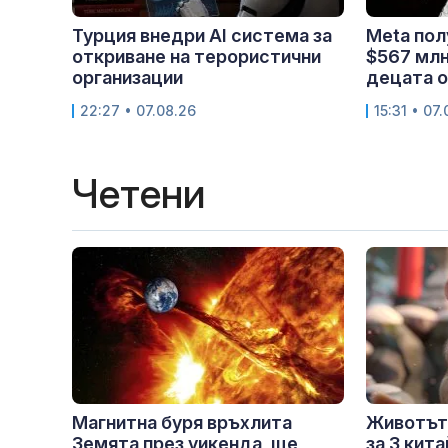
Турция внедри AI система за
Meta пол
откриване на терористични
$567 млн
организации
децата о
22:27 • 07.08.26
15:31 • 07
Четени
Магнитна буря връхлита
Животът
Земята през уикенда, ще
за 3 кит