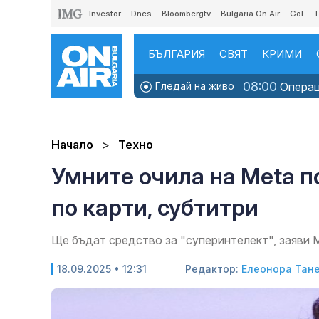
Investor
Dnes
Bloombergtv
Bulgaria On Air
Gol
T
БЪЛГАРИЯ
СВЯТ
КРИМИ
08:00
Гледай на живо
Операци
Начало
Техно
Умните очила на Meta п
по карти, субтитри
Ще бъдат средство за "суперинтелект", заяви 
18.09.2025 • 12:31
Редактор:
Елеонора Тан