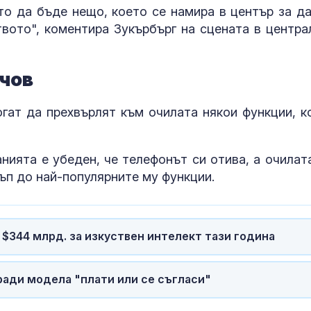
за производс
сто да бъде нещо, което се намира в център за да
разпростране
вото", коментира Зукърбърг на сцената в центра
фентанил
След гонка с
полицията: З
ючов
мъж, у когото
намериха 460
гат да прехвърлят към очилата някои функции, к
Горещините н
отстъпват, об
оранжев код 
нията е убеден, че телефонът си отива, а очилат
области
ъп до най-популярните му функции.
$344 млрд. за изкуствен интелект тази година
ради модела "плати или се съгласи"