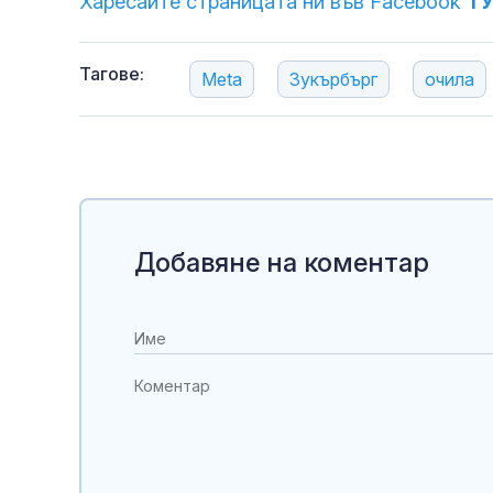
Харесайте страницата ни във Facebook
Т
Тагове:
Meta
Зукърбърг
очила
Добавяне на коментар