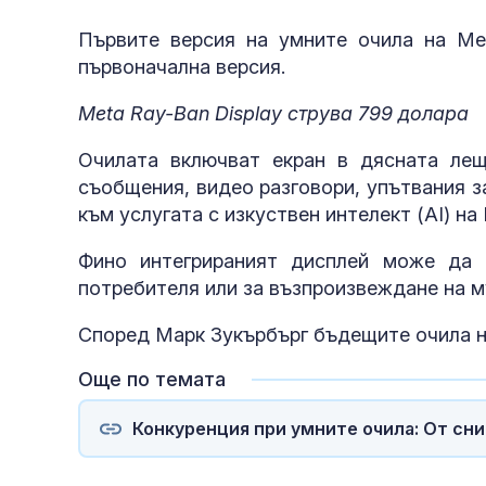
Първите версия на умните очила на Met
първоначална версия.
Meta Ray-Ban Display струва 799 долара
Очилата включват екран в дясната лещ
съобщения, видео разговори, упътвания за
към услугата с изкуствен интелект (AI) на 
Фино интегрираният дисплей може да 
потребителя или за възпроизвеждане на м
Според Марк Зукърбърг бъдещите очила на
Още по темата
Конкуренция при умните очила: От сн