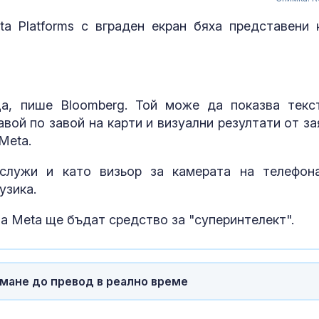
a Platforms с вграден екран бяха представени 
а, пише Bloomberg. Той може да показва текс
вой по завой на карти и визуални резултати от за
Meta.
служи и като визьор за камерата на телефон
узика.
 Meta ще бъдат средство за "суперинтелект".
Испания пред
Германия 70-
заподозрян з
обир в Аахен 
2014 г.
имане до превод в реално време
Съдът остави
петима от об