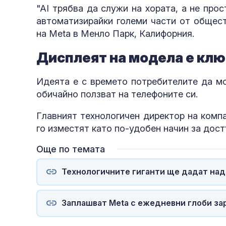
"AI трябва да служи на хората, а не про
автоматизирайки големи части от общест
на Meta в Менло Парк, Калифорния.
Дисплеят на модела е кл
Идеята е с времето потребителите да мо
обичайно ползват на телефоните си.
Главният технологичен директор на компа
го изместят като по-удобен начин за дост
Още по темата
Технологичните гиганти ще дадат над 
Заплашват Meta с ежедневни глоби за