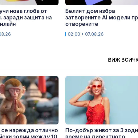
учи нова глоба от
Белият дом избра
. заради защита на
затворените AI модели п
нлайн
отворените
.08.26
02:00 • 07.08.26
ВИЖ ВСИЧ
 се нарежда отлично
По-добър живот за 3 зоди
айски зодии между 10
време на директното