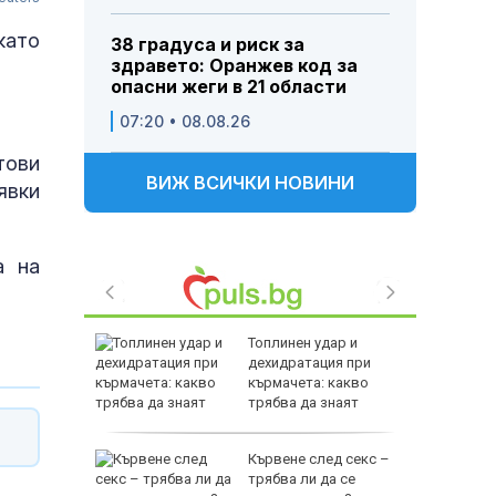
като
38 градуса и риск за
здравето: Оранжев код за
опасни жеги в 21 области
07:20 • 08.08.26
тови
ВИЖ ВСИЧКИ НОВИНИ
явки
а на
аде на
Топлинен удар и
годишен
дехидратация при
а банков
кърмачета: какво
през
трябва да знаят
родителите
 в ареста
Кървене след секс –
винените
трябва ли да се