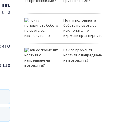
тво и
притесняваме?
нни,
ние на
лата
Почти половината
адържаха
бебета по света са
изключително
 000 евро
кърмени през първите
шест месеца
оито
е
Как се променят
явен е
костите с напредване
за 21
на възрастта?
а ще