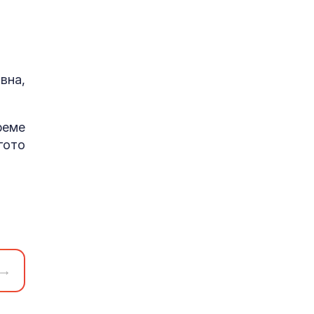
вна,
реме
гото
→