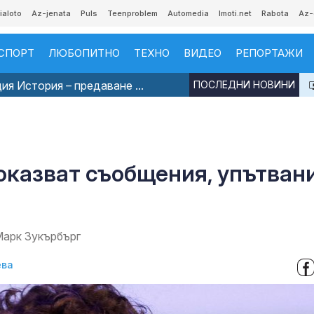
ialoto
Az-jenata
Puls
Teenproblem
Automedia
Imoti.net
Rabota
Az-
СПОРТ
ЛЮБОПИТНО
ТЕХНО
ВИДЕО
РЕПОРТАЖИ
я История – предаване ...
ПОСЛЕДНИ НОВИНИ
оказват съобщения, упътван
Марк Зукърбърг
ева