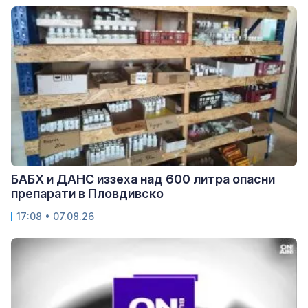
БАБХ и ДАНС иззеха над 600 литра опасни
препарати в Пловдивско
17:08 • 07.08.26