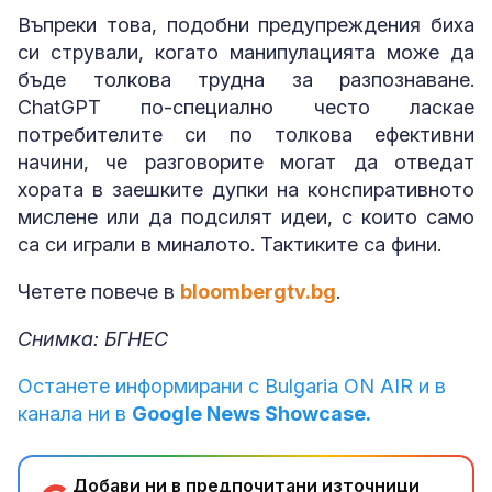
Въпреки това, подобни предупреждения биха
си стрували, когато манипулацията може да
бъде толкова трудна за разпознаване.
ChatGPT по-специално често ласкае
потребителите си по толкова ефективни
начини, че разговорите могат да отведат
хората в заешките дупки на конспиративното
мислене или да подсилят идеи, с които само
са си играли в миналото. Тактиките са фини.
Четете повече в
bloombergtv.bg
.
Снимка: БГНЕС
Останете информирани с Bulgaria ON AIR и в
канала ни в
Google News Showcase.
Добави ни в предпочитани източници