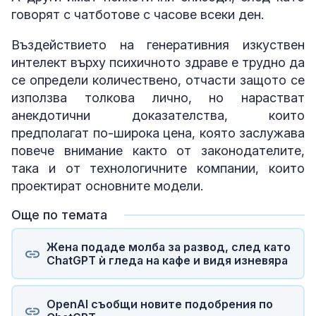
говорят с чатботове с часове всеки ден.
Въздействието на генеративния изкуствен
интелект върху психичното здраве е трудно да
се определи количествено, отчасти защото се
използва толкова лично, но нарастват
анекдотични доказателства, които
предполагат по-широка цена, която заслужава
повече внимание както от законодателите,
така и от технологичните компании, които
проектират основните модели.
Още по темата
Жена подаде молба за развод, след като
ChatGPT ѝ гледа на кафе и видя изневяра
OpenAI съобщи новите подобрения по