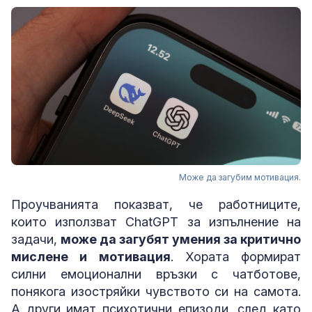
Може да загубим мотивация.
Проучванията показват, че работниците,
които използват ChatGPT за изпълнение на
задачи,
може да загубят умения за критично
мислене и мотивация
. Хората формират
силни емоционални връзки с чатботове,
понякога изостряйки чувството си на самота.
А други имат психотични епизоди, след като