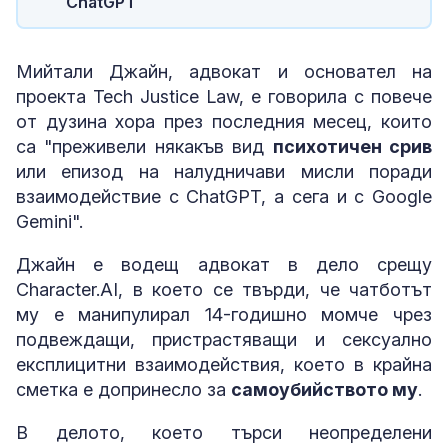
ChatGPT
Мийтали Джайн, адвокат и основател на
проекта Tech Justice Law, е говорила с повече
от дузина хора през последния месец, които
са "преживели някакъв вид
психотичен срив
или епизод на налудничави мисли поради
взаимодействие с ChatGPT, а сега и с Google
Gemini".
Джайн е водещ адвокат в дело срещу
Character.AI, в което се твърди, че чатботът
му е манипулирал 14-годишно момче чрез
подвеждащи, пристрастяващи и сексуално
експлицитни взаимодействия, което в крайна
сметка е допринесло за
самоубийството му
.
В делото, което търси неопределени