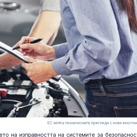
ЕС затяга техническите прегледи с нови екоста
нето на изправността на системите за безопаснос