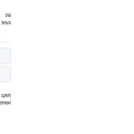
а за
 въз
 цел
елен