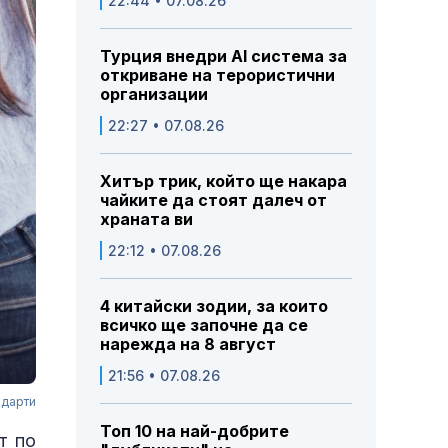
22:44 • 07.08.26
Турция внедри AI система за
откриване на терористични
организации
22:27 • 07.08.26
Хитър трик, който ще накара
чайките да стоят далеч от
храната ви
22:12 • 07.08.26
4 китайски зодии, за които
всичко ще започне да се
нарежда на 8 август
21:56 • 07.08.26
ндарти
Топ 10 на най-добрите
т по