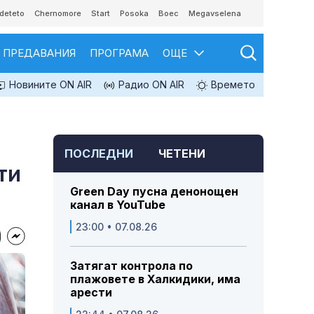
deteto
Chernomore
Start
Posoka
Boec
Megavselena
ПРЕДАВАНИЯ
ПРОГРАМА
ОЩЕ
Новините ON AIR
Радио ON AIR
Времето
ПОСЛЕДНИ
ЧЕТЕНИ
ти
Green Day пусна денонощен
канал в YouTube
23:00 • 07.08.26
Затягат контрола по
плажовете в Халкидики, има
арести