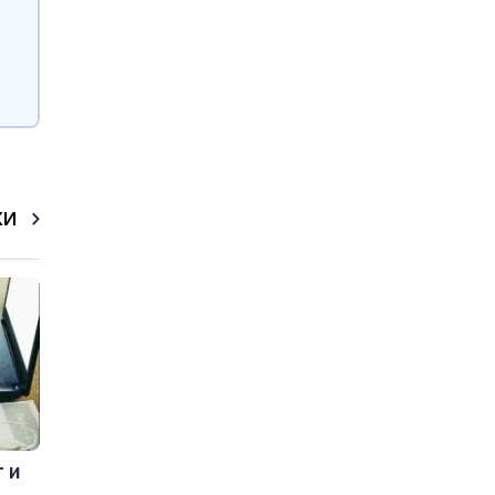
КИ
 и