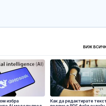
ВИЖ ВСИЧ
ом избра
Как да редактирате текст
ите AI модели пред
подпис в PDF файл онлайн