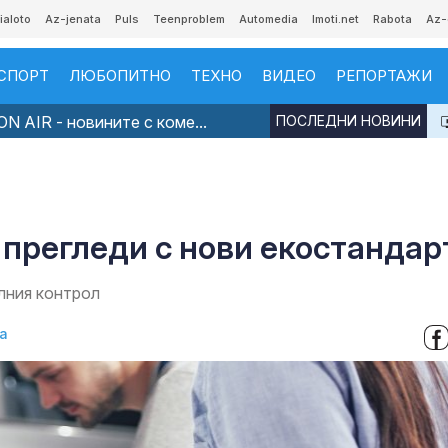
ialoto
Az-jenata
Puls
Teenproblem
Automedia
Imoti.net
Rabota
Az-
СПОРТ
ЛЮБОПИТНО
ТЕХНО
ВИДЕО
РЕПОРТАЖИ
N AIR - новините с коме...
ПОСЛЕДНИ НОВИНИ
 прегледи с нови екостандар
лния контрол
а