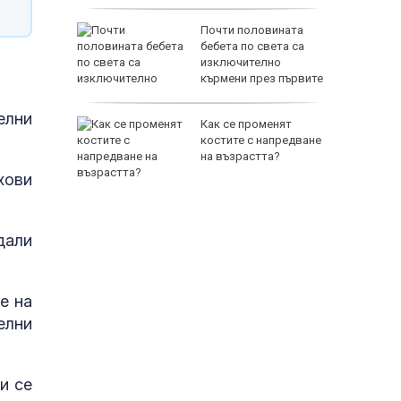
онгреса
Почти половината
нови
бебета по света са
у Русия
изключително
кърмени през първите
шест месеца
елни
без
Как се променят
ия
костите с напредване
ия за
на възрастта?
об
хови
дали
е на
елни
и се