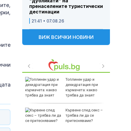
"дубликати" на
ите,
пренаселените туристически
дестинации
рки,
21:41 • 07.08.26
ВИЖ ВСИЧКИ НОВИНИ
ните
ични
за Хайди
Топлинен удар и
щата
дехидратация при
кърмачета: какво
трябва да знаят
родителите
ция на
Кървене след секс –
случва в
трябва ли да се
притесняваме?