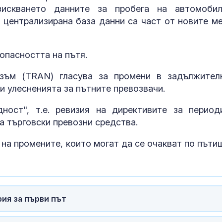
зискването данните за пробега на автомобил
 централизирана база данни са част от новите ме
опасността на пътя.
зъм (TRAN) гласува за промени в задължител
и улесненията за пътните превозвачи.
ност", т.е. ревизия на директивите за период
на търговски превозни средства.
Топлес лято 
на промените, които могат да се очакват по пъти
Клум
Тайната вакан
Си: Какво се 
рия за първи път
Бейдайхе?