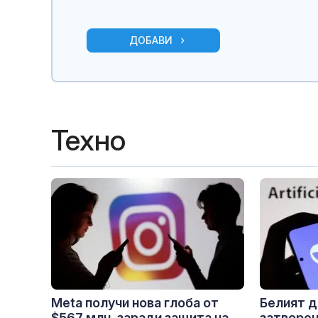
ДОБАВИ
Техно
Meta получи нова глоба от
Белият д
$567 млн. заради защита на
затворен