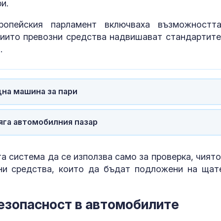
и.
ропейския парламент включваха възможностт
чиито превозни средства надвишават стандартите
я.
щна машина за пари
сяга автомобилния пазар
а система да се използва само за проверка, чиято
ни средства, които да бъдат подложени на щат
безопасност в автомобилите