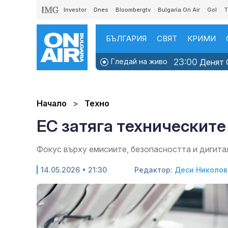
Investor
Dnes
Bloombergtv
Bulgaria On Air
Gol
T
БЪЛГАРИЯ
СВЯТ
КРИМИ
23:00
Гледай на живо
Денят O
Начало
Техно
ЕС затяга техническите
Фокус върху емисиите, безопасността и дигита
14.05.2026 • 21:30
Редактор:
Деси Николов