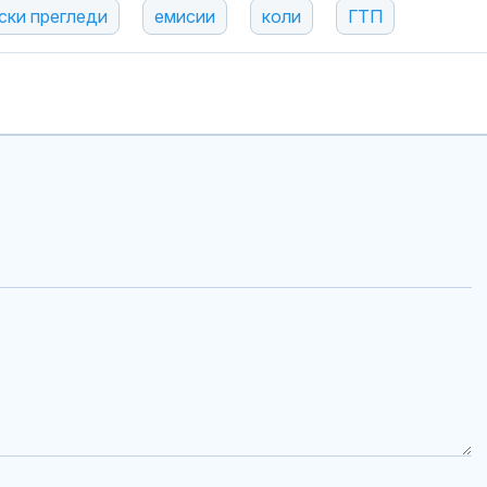
ски прегледи
емисии
коли
ГТП