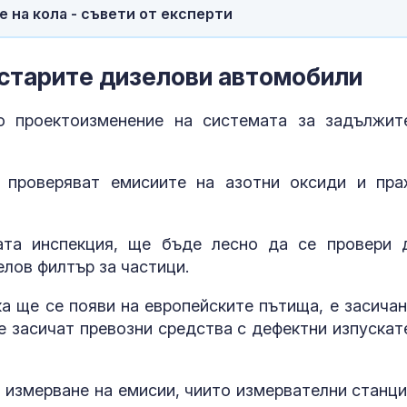
 на кола - съвети от експерти
Сенатът на К
на САЩ прие 
санкции срещ
-старите дизелови автомобили
о проектоизменение на системата за задължит
Елегантност 
.
усилие: Джул
Робъртс с виз
всеки гардер
 проверяват емисиите на азотни оксиди и пра
ата инспекция, ще бъде лесно да се провери 
лов филтър за частици.
а ще се появи на европейските пътища, е засичан
се засичат превозни средства с дефектни изпускат
 измерване на емисии, чиито измервателни станци