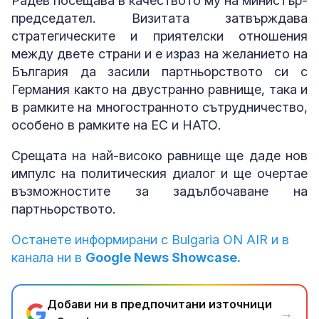
Радев посещава в качеството му на министър-
председател. Визитата затвърждава
стратегическите и приятелски отношения
между двете страни и е израз на желанието на
България да засили партньорството си с
Германия както на двустранно равнище, така и
в рамките на многостранното сътрудничество,
особено в рамките на ЕС и НАТО.
Срещата на най-високо равнище ще даде нов
импулс на политическия диалог и ще очертае
възможностите за задълбочаване на
партньорството.
Останете информирани с Bulgaria ON AIR и в
канала ни в
Google News Showcase.
Добави ни в предпочитани източници
→