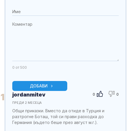
0
от 500
ДОБАВИ
jordanmitev
1
0
0
ПРЕДИ 2 МЕСЕЦА
Общи приказки. Вместо да отиде в Турция и
разтрогне Боташ, той си прави разходка до
Германия (където беше през август м.г.).