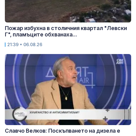
Пожар избухна в столичния квартал "Левски
Г", пламъците обхванаха...
21:39 • 06.08.26
Славчо Велков: Поскъпването на дизела е