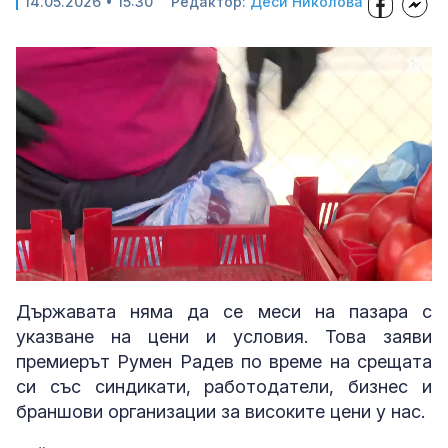
14.05.2026 • 15:30
Редактор:
Деси Николова
Loaded
:
Unmute
34.21%
Държавата няма да се меси на пазара с
указване на цени и условия. Това заяви
премиерът Румен Радев по време на срещата
си със синдикати, работодатели, бизнес и
браншови организации за високите цени у нас.