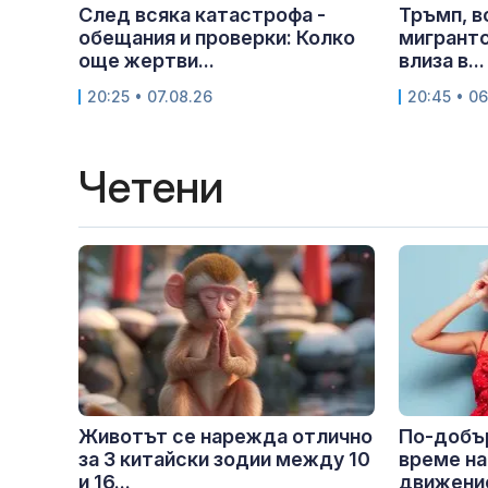
След всяка катастрофа -
Тръмп, в
обещания и проверки: Колко
мигрантс
още жертви...
влиза в...
20:25 • 07.08.26
20:45 • 06
Четени
Животът се нарежда отлично
По-добър
за 3 китайски зодии между 10
време на
и 16...
движение