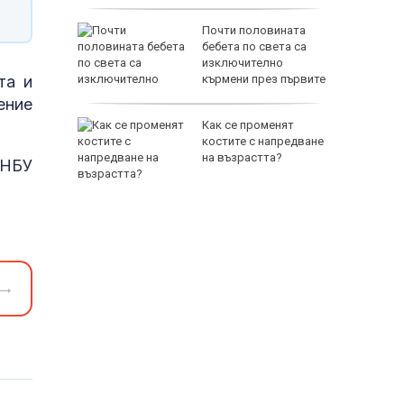
озор:
Почти половината
ебното
бебета по света са
пиране
изключително
та и
то на
кърмени през първите
шест месеца
ение
Как се променят
 Георги:
костите с напредване
л
на възрастта?
 НБУ
окост и
е
→