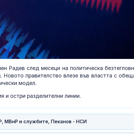
ен Радев след месеци на политическа безтегловн
и. Новото правителство влезе във властта с обещ
Проф. Кантар
ически модел.
Западнонилс
треска вече е
я и остри разделителни линии.
НАП: Почти в
втори обект 
, МВнР и службите, Пеканов - НСИ
Южното Черн
с нарушение