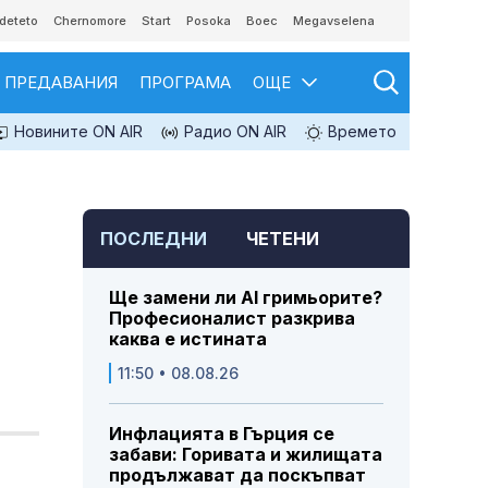
deteto
Chernomore
Start
Posoka
Boec
Megavselena
ПРЕДАВАНИЯ
ПРОГРАМА
ОЩЕ
Новините ON AIR
Радио ON AIR
Времето
ПОСЛЕДНИ
ЧЕТЕНИ
Ще замени ли AI гримьорите?
Професионалист разкрива
каква е истината
11:50 • 08.08.26
Инфлацията в Гърция се
забави: Горивата и жилищата
продължават да поскъпват