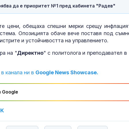
рябва да е приоритет №1 пред кабинета "Радев"
Национален п
Тръмп за съд
решение за с
те цени, обещаха спешни мерки срещу инфлация
строителство
балната зала в Белия дом
стема. Опозицията обаче вече поставя под съмн
истрите и устойчивостта на управлението.
Адвокат за
убийството на
Не съм вижда
ра на "
Директно
" с политолога и преподавател в
подобна жест
садизъм от непълнолетни, случаят 
безпрецедентен
 в канала ни в
Google News Showcase.
 Google
УК