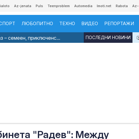
ialoto
Az-jenata
Puls
Teenproblem
Automedia
Imoti.net
Rabota
Az-
СПОРТ
ЛЮБОПИТНО
ТЕХНО
ВИДЕО
РЕПОРТАЖИ
з – семеен, приключенс...
ПОСЛЕДНИ НОВИНИ
бинета "Радев": Между