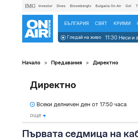
Investor
Dnes
Bloombergtv
Bulgaria On Air
Gol
T
БЪЛГАРИЯ
СВЯТ
КРИМИ
11:30
Гледай на живо
Неси и а
Начало
Предавания
Директно
Директно
Всеки делничен ден от 17:50 часа
още
Първата седмица на ка