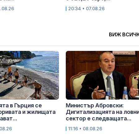
8.08.26
20:34 • 07.08.26
ВИЖ ВСИЧ
та в Гърция се
Министър Абровски:
Горивата и жилищата
Дигитализацията на ловн
ват...
сектор е следващата...
.08.26
11:16 • 08.08.26