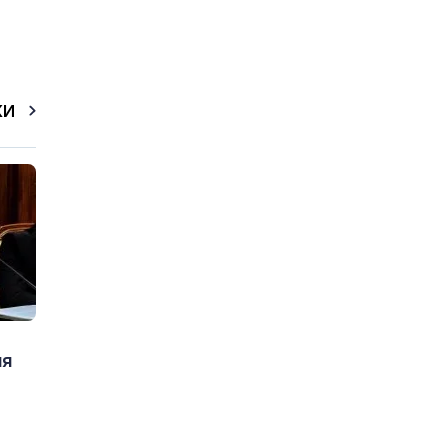
КИ
ия