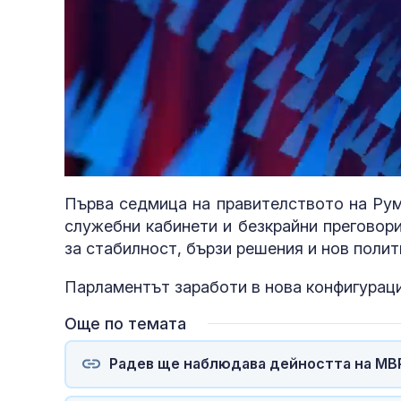
Loaded
:
Unmute
4.51%
Първа седмица на правителството на Рум
служебни кабинети и безкрайни преговор
за стабилност, бързи решения и нов полит
Парламентът заработи в нова конфигураци
Още по темата
Радев ще наблюдава дейността на МВР