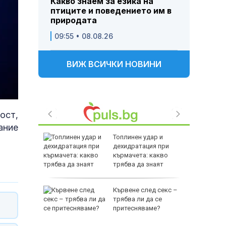
Какво знаем за езика на
птиците и поведението им в
природата
09:55 • 08.08.26
ВИЖ ВСИЧКИ НОВИНИ
ост,
ание
джиев:
Топлинен удар и
ката
дехидратация при
 тук
кърмачета: какво
трябва да знаят
родителите
секи
Кървене след секс –
по
трябва ли да се
оморие е
притесняваме?