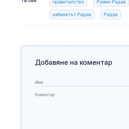
Тагове:
правителство
Румен Радев
кабинетът Радев
Радев
Добавяне на коментар