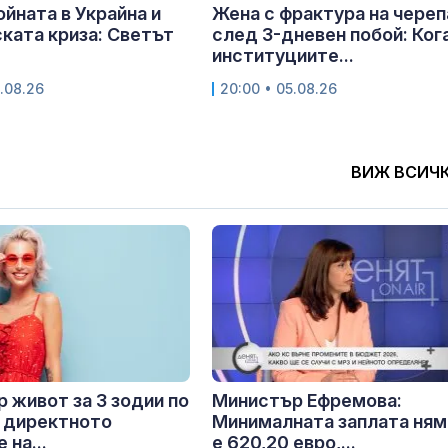
ойната в Украйна и
Жена с фрактура на череп
ката криза: Светът
след 3-дневен побой: Ког
институциите...
.08.26
20:00 • 05.08.26
ВИЖ ВСИЧ
 живот за 3 зодии по
Министър Ефремова:
 директното
Минималната заплата ням
 на...
е 620,20 евро,...