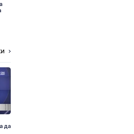
а
а
КИ
а да