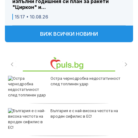
изпълни годишния си план за ракети
"Циркон" и...
15:17 • 10.08.26
ВИЖ ВСИЧКИ НОВИНИ
Остра чернодробна недостатъчност
след топлинен удар
България е с най-висока честота на
вроден сифилис в ЕС!