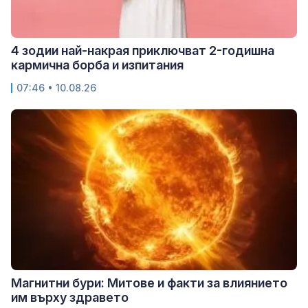
4 зодии най-накрая приключват 2-годишна
кармична борба и изпитания
07:46 • 10.08.26
Магнитни бури: Митове и факти за влиянието
им върху здравето