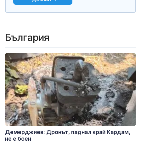
България
Демерджиев: Дронът, паднал край Кардам,
не е боен