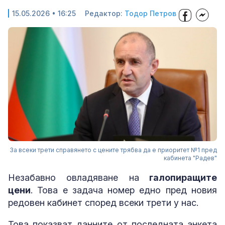
15.05.2026 • 16:25
Редактор:
Тодор Петров
За всеки трети справянето с цените трябва да е приоритет №1 пред
кабинета "Радев"
Незабавно овладяване на
галопиращите
цени
. Това е задача номер едно пред новия
редовен кабинет според всеки трети у нас.
Това показват данните от последната анкета