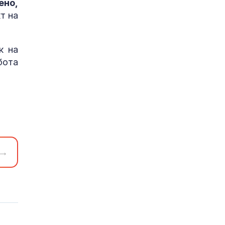
ено,
т на
к на
бота
→