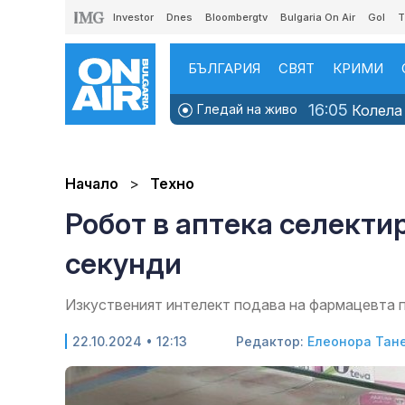
Investor
Dnes
Bloombergtv
Bulgaria On Air
Gol
T
БЪЛГАРИЯ
СВЯТ
КРИМИ
16:05
Гледай на живо
Колела 
Начало
Техно
Робот в аптека селектир
секунди
Изкуственият интелект подава на фармацевта п
22.10.2024 • 12:13
Редактор:
Елеонора Тан