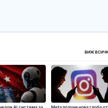
ВИЖ ВСИЧ
недри AI система за
Meta получи нова глоба от