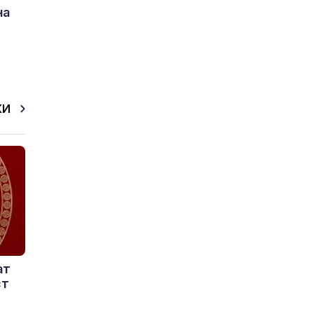
на
КИ
ат
ст