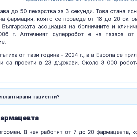
ава до 50 лекарства за 3 секунди. Това стана ясн
на фармация, която се проведе от 18 до 20 окто
 Българската асоциация на болничните и клинич
006 г. Аптечният суперробот е на пазара от
е.
пиха от тази година - 2024 г., а в Европа се прил
ни са проекти в 23 държави. Около 3 000 робот
Дрогиран шо
нсплантирани пациенти?
предложи под
полицаи
 фармацевта
Розов тарато
огромен. В нея работят от 7 до 20 фармацевта, к
на Слънчака, 