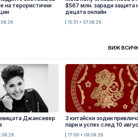
е на терористични
$567 млн. заради защита 
ции
децата онлайн
.08.26
15:31 • 07.08.26
ВИЖ ВСИЧ
певицата Джансевер
3 китайски зодии привлич
а
пари и успех след 10 авгу
9.08.26
17:00 • 08.08.26