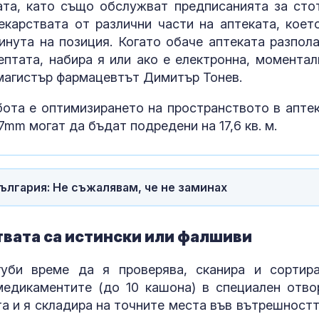
6,50
ата, като също обслужват предписанията за сто
карствата от различни части на аптеката, коет
нута на позиция. Когато обаче аптеката разпола
Добрина:
птата, набира я или ако е електронна, моментал
Пожарникари 
 магистър фармацевтът Димитър Тонев.
куче от язов
“Кърджали”
ота е оптимизирането на пространството в аптек
mm могат да бъдат подредени на 17,6 кв. м.
Знаем всички
места: Зелен
загатва за но
руската логи
България: Не съжалявам, че не заминах
твата са истински или фалшиви
губи време да я проверява, сканира и сортир
медикаментите (до 10 кашона) в специален отво
а и я складира на точните места във вътрешностт