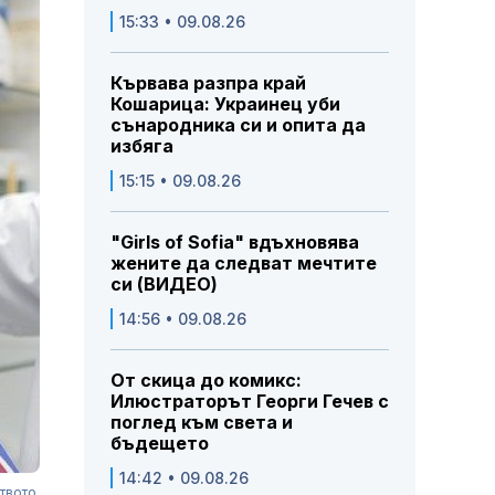
15:33 • 09.08.26
Кървава разпра край
Кошарица: Украинец уби
сънародника си и опита да
избяга
15:15 • 09.08.26
"Girls of Sofia" вдъхновява
жените да следват мечтите
си (ВИДЕО)
14:56 • 09.08.26
От скица до комикс:
Илюстраторът Георги Гечев с
поглед към света и
бъдещето
14:42 • 09.08.26
твото.