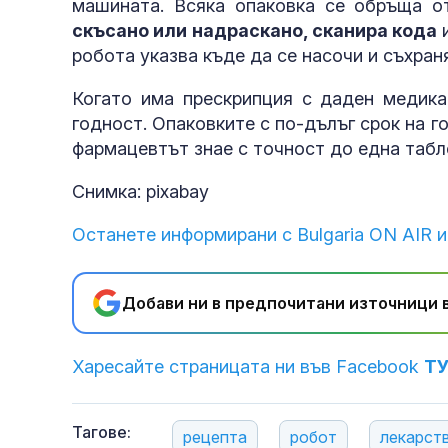
машината. Всяка опаковка се обръща от
скъсано или надраскано, сканира кода
и
робота указва къде да се насочи и съхран
Когато има прескрипция с даден медика
годност. Опаковките с по-дълъг срок на г
фармацевтът знае с точност до една табле
Снимка: pixabay
Останете информирани с Bulgaria ON AIR и
Добави ни в предпочитани източници в
Харесайте страницата ни във Facebook
Т
Тагове:
рецепта
робот
лекарст