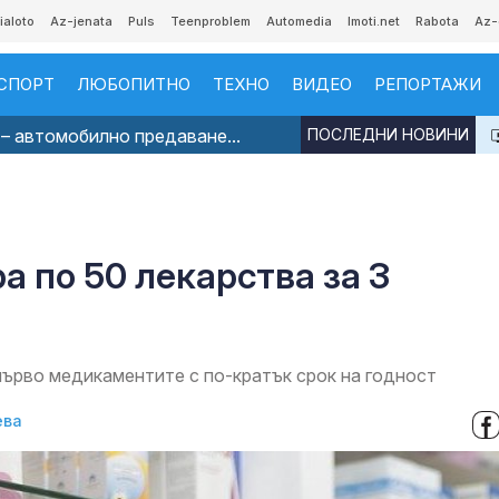
ialoto
Az-jenata
Puls
Teenproblem
Automedia
Imoti.net
Rabota
Az-
СПОРТ
ЛЮБОПИТНО
ТЕХНО
ВИДЕО
РЕПОРТАЖИ
– автомобилно предаване...
ПОСЛЕДНИ НОВИНИ
а по 50 лекарства за 3
ърво медикаментите с по-кратък срок на годност
ева