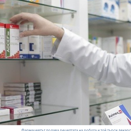
Фармацевтът подава рецептата на робота и той търси лекарс