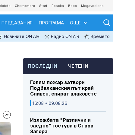
deteto
Chernomore
Start
Posoka
Boec
Megavselena
ПРЕДАВАНИЯ
ПРОГРАМА
ОЩЕ
Новините ON AIR
Радио ON AIR
Времето
ПОСЛЕДНИ
ЧЕТЕНИ
Голям пожар затвори
Подбалканския път край
Сливен, спират влаковете
16:08 • 09.08.26
Изложбата "Различни и
заедно" гостува в Стара
Загора