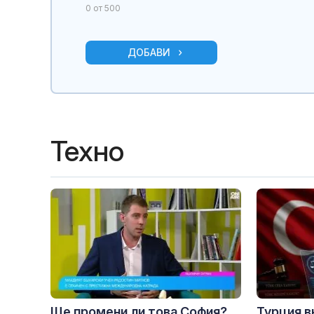
0
от 500
ДОБАВИ
Техно
Ще промени ли това София?
Турция в