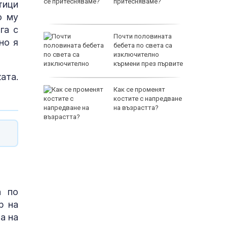
притесняваме?
тици
о му
га с
Почти половината
но я
спасиха
бебета по света са
ир
изключително
кърмени през първите
шест месеца
ата.
 им слаби
Как се променят
ски
костите с напредване
в удар по
на възрастта?
стика
65500 E
а по
р на
а на