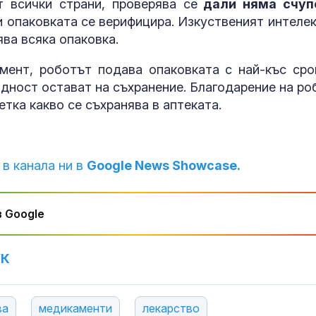
 всички страни, проверява се
дали няма счуп
 опаковката се верифицира. Изкуственият интелек
ява всяка опаковка.
мент, роботът подава опаковката с най-къс сро
одност остават на съхранение. Благодарение на ро
тка какво се съхранява в аптеката.
 в канала ни в
Google News Showcase.
 Google
УК
ва
медикаменти
лекарство