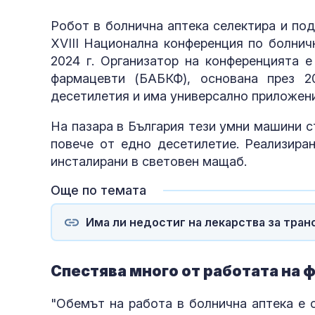
Робот в болнична аптека селектира и под
XVIII Национална конференция по болнич
2024 г. Организатор на конференцията е
фармацевти (БАБКФ), основана през 2
десетилетия и има универсално приложени
На пазара в България тези умни машини стъ
повече от едно десетилетие. Реализира
инсталирани в световен мащаб.
Още по темата
Има ли недостиг на лекарства за тра
Спестява много от работата на
"Обемът на работа в болнична аптека е 