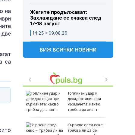
о на
Жегите продължават:
Захлаждане се очаква след
мври
17-18 август
ните
 две
14:25 • 09.08.26
ВИЖ ВСИЧКИ НОВИНИ
агат
а са
фьор
Топлинен удар и
куп на
дехидратация при
кърмачета: какво
трябва да знаят
родителите
р е хитът
Кървене след секс –
оито
струва
трябва ли да се