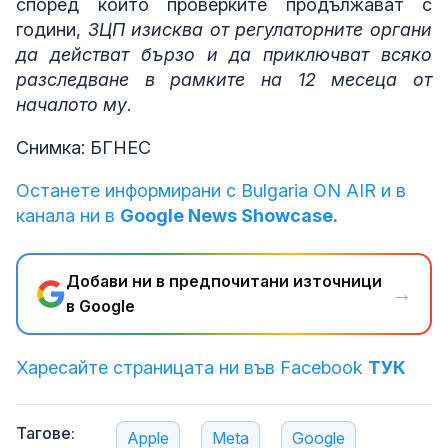
според които проверките продължават с
години,
ЗЦП изисква от регулаторните органи
да действат бързо и да приключват всяко
разследване в рамките на 12 месеца от
началото му
.
Снимка: БГНЕС
Останете информирани с Bulgaria ON AIR и в
канала ни в
Google News Showcase.
Добави ни в предпочитани източници
→
в Google
Харесайте страницата ни във Facebook
ТУК
Тагове:
Apple
Meta
Google