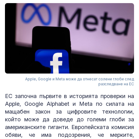
Apple, Google и Meta може да отнесат солени глоби след
разследване на ЕС
ЕС започна първите в историята проверки на
Apple, Google Alphabet и Meta по силата на
мащабен закон за цифровите технологии,
който може да доведе до големи глоби за
американските гиганти. Европейската комисия
обяви, че има подозрения, че мерките,