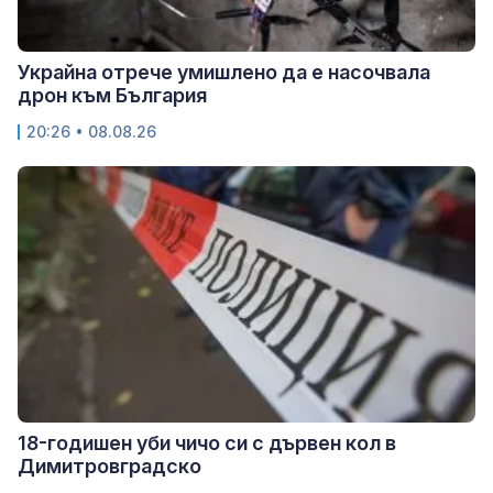
Украйна отрече умишлено да е насочвала
дрон към България
20:26 • 08.08.26
18-годишен уби чичо си с дървен кол в
Димитровградско