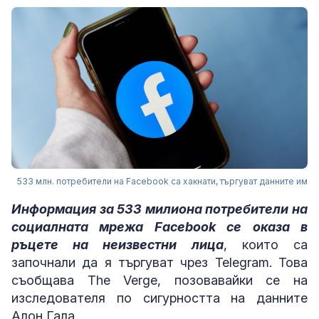
533 млн. потребители на Facebook са хакнати, търгуват данните им
Информация за 533 милиона потребители на
социалната мрежа Facebook се оказа в
ръцете на неизвестни лица
, които са
започнали да я търгуват чрез Telegram. Това
съобщава The Verge, позовавайки се на
изследователя по сигурността на данните
Алон Гала.