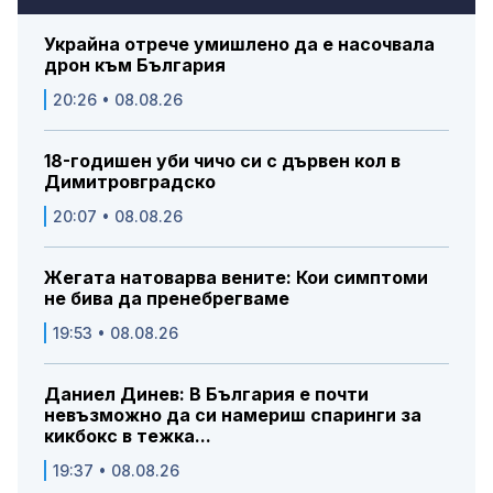
Украйна отрече умишлено да е насочвала
дрон към България
20:26 • 08.08.26
18-годишен уби чичо си с дървен кол в
Димитровградско
20:07 • 08.08.26
Жегата натоварва вените: Кои симптоми
не бива да пренебрегваме
19:53 • 08.08.26
Даниел Динев: В България е почти
невъзможно да си намериш спаринги за
кикбокс в тежка...
19:37 • 08.08.26