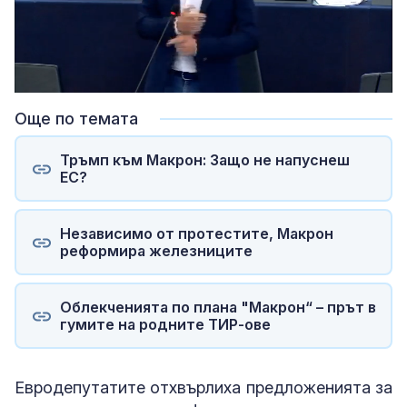
Loaded
:
Unmute
100.00%
Още по темата
Тръмп към Макрон: Защо не напуснеш
ЕС?
Независимо от протестите, Макрон
реформира железниците
Облекченията по плана "Макрон“ – прът в
гумите на родните ТИР-ове
Евродепутатите отхвърлиха предложенията за