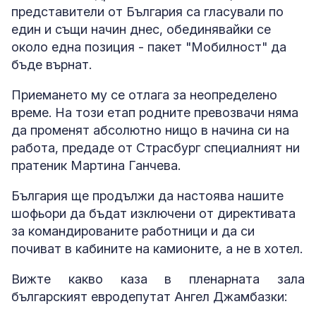
представители от България са гласували по
един и същи начин днес, обединявайки се
около една позиция - пакет "Мобилност" да
бъде върнат.
Приемането му се отлага за неопределено
време. На този етап родните превозвачи няма
да променят абсолютно нищо в начина си на
работа, предаде от Страсбург специалният ни
пратеник Мартина Ганчева.
България ще продължи да настоява нашите
шофьори да бъдат изключени от директивата
за командированите работници и да си
почиват в кабините на камионите, а не в хотел.
Вижте какво каза в пленарната зала
българският евродепутат Ангел Джамбазки: