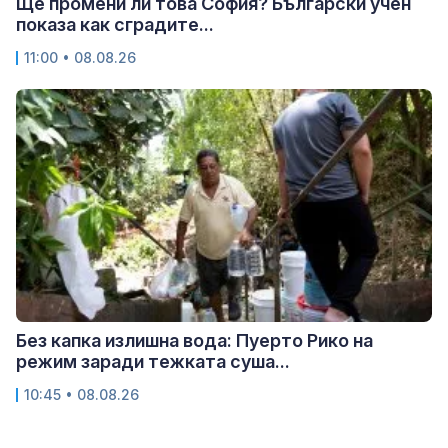
Ще промени ли това София? Български учен
показа как сградите...
11:00 • 08.08.26
Без капка излишна вода: Пуерто Рико на
режим заради тежката суша...
10:45 • 08.08.26