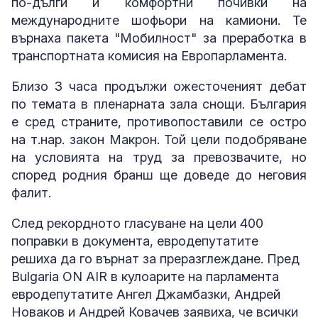
по-дълги и комфортни почивки на
международните шофьори на камиони. Те
върнаха пакета "Мобилност" за преработка в
транспортната комисия на Европарламента.
Близо 3 часа продължи ожесточеният дебат
по темата в пленарната зала снощи. България
е сред страните, противопоставили се остро
на т.нар. закон Макрон. Той цели подобряване
на условията на труд за превозвачите, но
според родния бранш ще доведе до неговия
фалит.
След рекордното гласуване на цели 400
поправки в документа, евродепутатите
решиха да го върнат за преразглеждане. Пред
Bulgaria ON AIR в кулоарите на парламента
евродепутатите Ангел Джамбазки, Андрей
Новаков и Андрей Ковачев заявиха, че всички