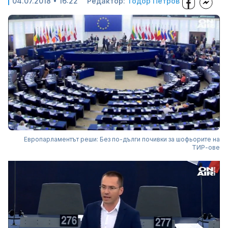
04.07.2018 • 16:22
Редактор:
Тодор Петров
Европарламентът реши: Без по-дълги почивки за шофьорите на
ТИР-ове