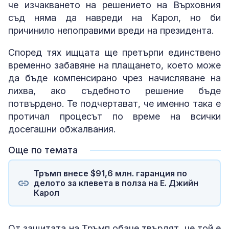
че изчакването на решението на Върховния
съд няма да навреди на Карол, но би
причинило непоправими вреди на президента.
Според тях ищцата ще претърпи единствено
временно забавяне на плащането, което може
да бъде компенсирано чрез начисляване на
лихва, ако съдебното решение бъде
потвърдено. Те подчертават, че именно така е
протичал процесът по време на всички
досегашни обжалвания.
Още по темата
Тръмп внесе $91,6 млн. гаранция по
делото за клевета в полза на Е. Джийн
Карол
От защитата на Тръмп обаче твърдят, че той е