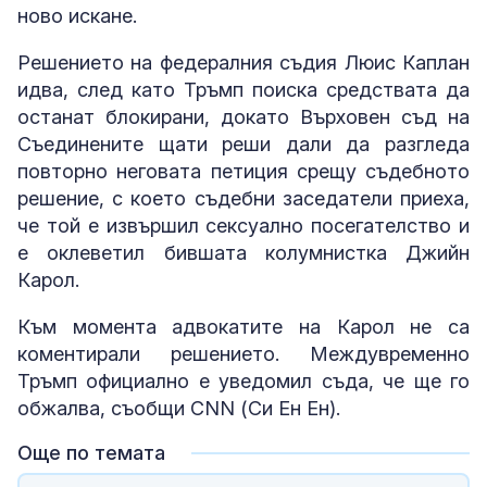
ново искане.
Решението на федералния съдия Люис Каплан
идва, след като Тръмп поиска средствата да
останат блокирани, докато Върховен съд на
Съединените щати реши дали да разгледа
повторно неговата петиция срещу съдебното
решение, с което съдебни заседатели приеха,
че той е извършил сексуално посегателство и
е оклеветил бившата колумнистка Джийн
Карол.
Към момента адвокатите на Карол не са
коментирали решението. Междувременно
Тръмп официално е уведомил съда, че ще го
обжалва, съобщи CNN (Си Ен Ен).
Още по темата