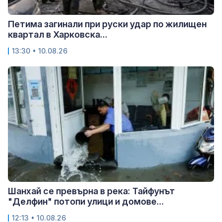
Петима загинали при руски удар по жилищен
квартал в Харковска...
13:30 • 10.08.26
Шанхай се превърна в река: Тайфунът
"Делфин" потопи улици и домове...
12:13 • 10.08.26