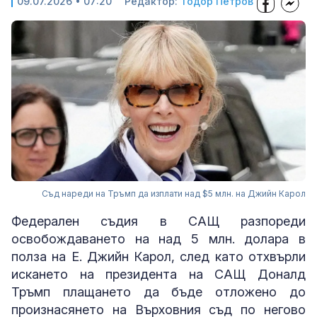
09.07.2026 • 07:20
Редактор:
Тодор Петров
Съд нареди на Тръмп да изплати над $5 млн. на Джийн Карол
Федерален съдия в САЩ разпореди
освобождаването на над 5 млн. долара в
полза на Е. Джийн Карол, след като отхвърли
искането на президента на САЩ Доналд
Тръмп плащането да бъде отложено до
произнасянето на Върховния съд по негово