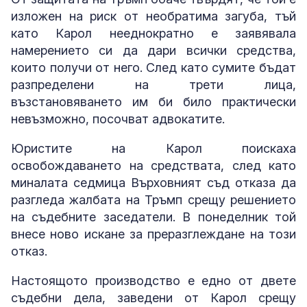
изложен на риск от необратима загуба, тъй
като Карол нееднократно е заявявала
намерението си да дари всички средства,
които получи от него. След като сумите бъдат
разпределени на трети лица,
възстановяването им би било практически
невъзможно, посочват адвокатите.
Юристите на Карол поискаха
освобождаването на средствата, след като
миналата седмица Върховният съд отказа да
разгледа жалбата на Тръмп срещу решението
на съдебните заседатели. В понеделник той
внесе ново искане за преразглеждане на този
отказ.
Настоящото производство е едно от двете
съдебни дела, заведени от Карол срещу