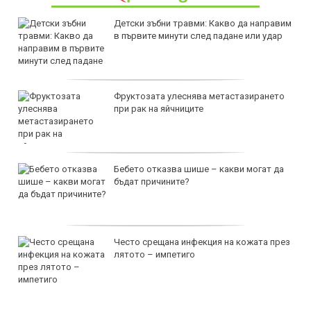
Детски зъбни травми: Какво да направим
в първите минути след падане или удар
Фруктозата улеснява метастазирането
при рак на яйчниците
Бебето отказва шише – какви могат да
бъдат причините?
Често срещана инфекция на кожата през
лятото – импетиго