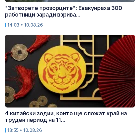
"Затворете прозорците": Евакуираха 300
работници заради взрива...
14:03 • 10.08.26
4 китайски зодии, които ще сложат край на
труден период на 11...
13:55 • 10.08.26