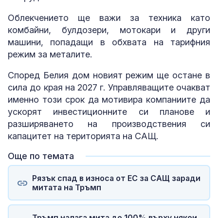
Облекчението ще важи за техника като
комбайни, булдозери, мотокари и други
машини, попадащи в обхвата на тарифния
режим за металите.
Според Белия дом новият режим ще остане в
сила до края на 2027 г. Управляващите очакват
именно този срок да мотивира компаниите да
ускорят инвестиционните си планове и
разширяването на производствения си
капацитет на територията на САЩ.
Още по темата
Рязък спад в износа от ЕС за САЩ заради
митата на Тръмп
Тръмп налага мита до 100% върху някои