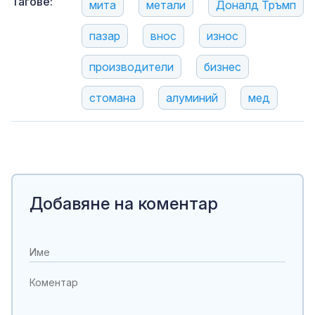
Тагове:
мита
метали
Доналд Тръмп
пазар
внос
износ
производители
бизнес
стомана
алуминий
мед
Добавяне на коментар