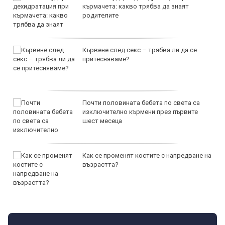
кърмачета: какво трябва да знаят
родителите
Кървене след секс – трябва ли да се
притесняваме?
Почти половината бебета по света са
изключително кърмени през първите
шест месеца
Как се променят костите с напредване на
възрастта?