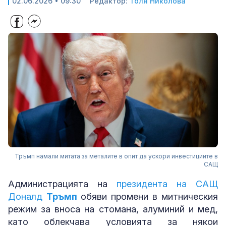
02.06.2026 • 09:30
Редактор:
Толя Николова
Тръмп намали митата за металите в опит да ускори инвестициите в
САЩ
Администрацията на
президента на САЩ
Доналд
Тръмп
обяви промени в митническия
режим за вноса на стомана, алуминий и мед,
като облекчава условията за някои