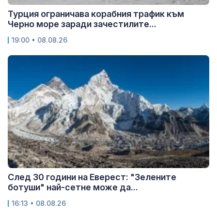
Турция ограничава корабния трафик към
Черно море заради зачестилите...
19:00 • 08.08.26
След 30 години на Еверест: "Зелените
ботуши" най-сетне може да...
16:13 • 08.08.26