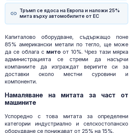
Тръмп се ядоса на Европа и наложи 25%
мита върху автомобилите от ЕС
Капиталово оборудване, съдържащо поне
85% американски метали по тегло, ще може
да се облага с
мито
от 10%. Чрез тази мярка
администрацията се стреми да насърчи
компаниите да изграждат веригите си за
доставки около местни суровини и
компоненти.
Намаляване на митата за част от
машините
Успоредно с това митата за определени
категории индустриално и селскостопанско
оборудване се понижават от 25% на 15%.