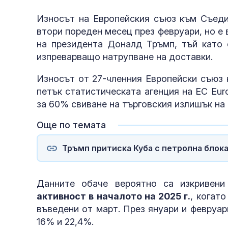
Износът на Европейския съюз към Съеди
втори пореден месец през февруари, но е
на президента Доналд Тръмп, тъй като 
изпреварващо натрупване на доставки.
Износът от 27-членния Европейски съюз 
петък статистическата агенция на ЕС Euro
за 60% свиване на търговския излишък на 
Още по темата
Тръмп притиска Куба с петролна блокад
Данните обаче вероятно са изкривен
активност в началото на 2025 г.
, когат
въведени от март. През януари и февруар
16% и 22,4%.