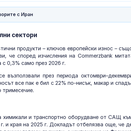
ворите с Иран
лни сектори
тични продукти – ключов европейски износ – същ
ви, че според изчисления на Commerzbank митат
с 0,3% само през 2026 г.
се възползвали през периода октомври–декемвр
осът все пак е бил с 22% по-нисък, макар и спадъ
о тримесечие.
на химикали и транспортно оборудване от САЩ къ
. и края на 2025 г. Докладът отбелязва още, че д