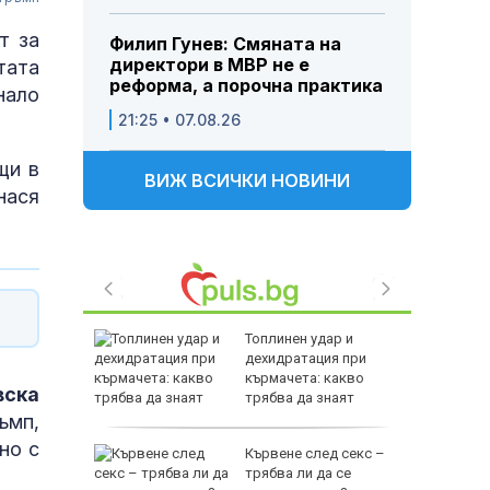
т за
Филип Гунев: Смяната на
директори в МВР не е
тата
реформа, а порочна практика
нало
21:25 • 07.08.26
щи в
ВИЖ ВСИЧКИ НОВИНИ
нася
ъл: ФСБ
Топлинен удар и
съдбата
дехидратация при
т
кърмачета: какво
вска
трябва да знаят
родителите
ъмп,
но с
е
Кървене след секс –
като
трябва ли да се