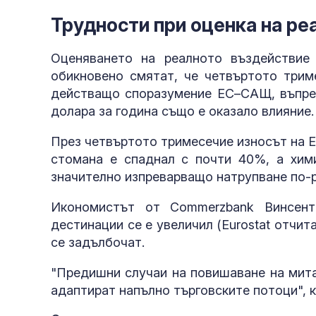
Трудности при оценка на ре
Оценяването на реалното въздействие
обикновено смятат, че четвъртото триме
действащо споразумение ЕС–САЩ, въпрек
долара за година също е оказало влияние.
През четвъртото тримесечие износът на Е
стомана е спаднал с почти 40%, а хим
значително изпреварващо натрупване по-р
Икономистът от Commerzbank Винсент
дестинации се е увеличил (Eurostat отчит
се задълбочат.
"Предишни случаи на повишаване на митат
адаптират напълно търговските потоци", к