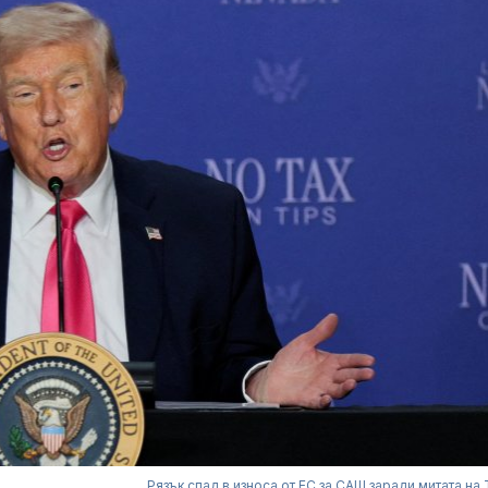
Рязък спад в износа от ЕС за САЩ заради митата на