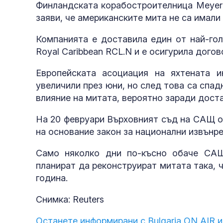
Финландската корабостроителница Meyer 
заяви, че американските мита не са имал
Компанията е доставила един от най-голе
Royal Caribbean RCL.N и е осигурила догов
Европейската асоциация на яхтената
увеличили през юни, но след това са спадн
влияние на митата, вероятно заради доста
На 20 февруари Върховният съд на САЩ о
на основание закон за национални извънр
Само няколко дни по-късно обаче САЩ
планират да реконструират митата така, 
година.
Снимка: Reuters
Останете информирани с Bulgaria ON AIR и