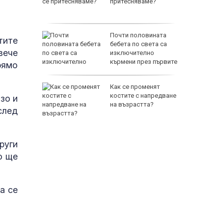
а
притесняваме?
слуги
Почти половината
тите
родава
бебета по света са
вече
ат за 22
изключително
кърмени през първите
рямо
шест месеца
зни -
Как се променят
ои за
костите с напредване
зо и
на възрастта?
след
руги
о ще
а се