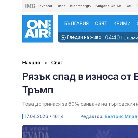
Investor
Dnes
Bloombergtv
Bulgaria On Air
Gol
T
БЪЛГАРИЯ
СВЯТ
КРИМИ
04:40
Гледай на живо
Големит
Начало
Свят
Рязък спад в износа от
Тръмп
Това допринася за 60% свиване на търговския
17.04.2026 • 16:14
Редактор:
Беатрис Млад