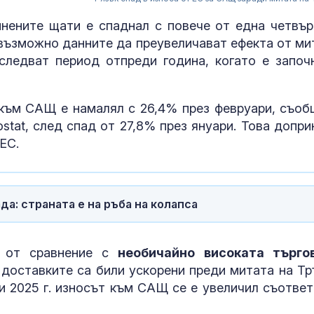
нените щати е спаднал с повече от една четвър
 възможно данните да преувеличават ефекта от ми
следват период отпреди година, когато е започ
към САЩ е намалял с 26,4% през февруари, съоб
stat, след спад от 27,8% през януари. Това допри
ЕС.
а: страната е на ръба на колапса
Страх в Крем
вече решава 
на руския ели
и от сравнение с
необичайно високата търго
о доставките са били ускорени преди митата на Тр
и 2025 г. износът към САЩ се е увеличил съответ
Страната ни с
позиционира 