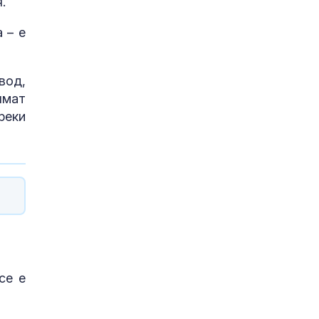
.
 – е
вод,
ямат
реки
се е