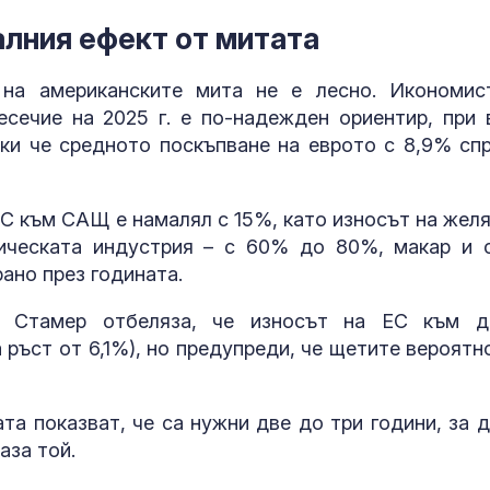
дестинация з
космически у
алния ефект от митата
Една от 36: На
 на американските мита не е лесно. Икономис
Острова се п
сечие на 2025 г. е по-надежден ориентир, при 
Lada Niva уник
хил. паунда
и че средното поскъпване на еврото с 8,9% сп
Венера във Ве
какво предст
С към САЩ е намалял с 15%, като износът на желя
зодиите?
ическата индустрия – с 60% до 80%, макар и 
ано през годината.
 Стамер отбеляза, че износът на ЕС към д
а ръст от 6,1%), но предупреди, че щетите вероятн
а показват, че са нужни две до три години, за д
аза той.