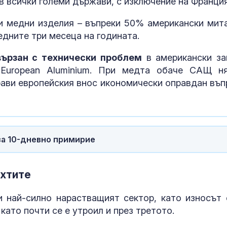
в всички големи държави, с изключение на Франция
 и медни изделия – въпреки 50% американски мита
едните три месеца на годината.
ързан с технически проблем
в американски за
 European Aluminium. При медта обаче САЩ н
рави европейския внос икономически оправдан въп
за 10-дневно примирие
яхтите
 най-силно нарастващият сектор, като износът 
като почти се е утроил и през третото.