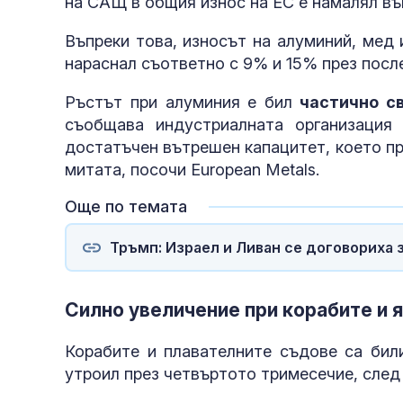
на САЩ в общия износ на ЕС е намалял въ
Въпреки това, износът на алуминий, мед
нараснал съответно с 9% и 15% през посл
Ръстът при алуминия е бил
частично св
съобщава индустриалната организация
достатъчен вътрешен капацитет, което п
митата, посочи European Metals.
Още по темата
Тръмп: Израел и Ливан се договориха 
Силно увеличение при корабите и 
Корабите и плавателните съдове са били
утроил през четвъртото тримесечие, след 