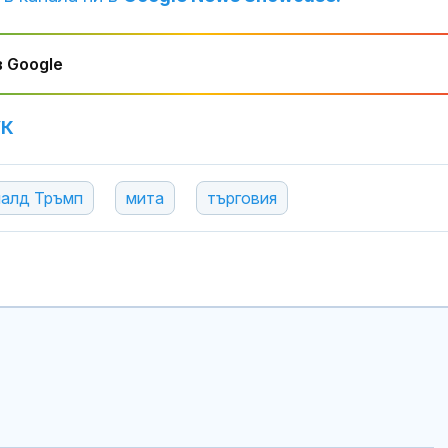
 Google
УК
алд Тръмп
мита
търговия