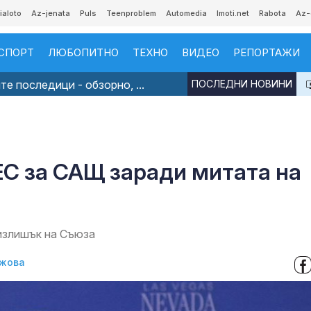
ialoto
Az-jenata
Puls
Teenproblem
Automedia
Imoti.net
Rabota
Az-
СПОРТ
ЛЮБОПИТНО
ТЕХНО
ВИДЕО
РЕПОРТАЖИ
е последици - обзорно, ...
ПОСЛЕДНИ НОВИНИ
 ЕС за САЩ заради митата на
 излишък на Съюза
жова