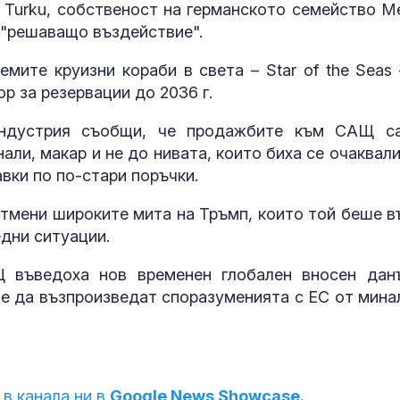
Turku, собственост на германското семейство Me
и "решаващо въздействие".
мите круизни кораби в света – Star of the Seas 
ор за резервации до 2036 г.
 индустрия съобщи, че продажбите към САЩ с
али, макар и не до нивата, които биха се очаквали
вки по по-стари поръчки.
тмени широките мита на Тръмп, които той беше в
едни ситуации.
 въведоха нов временен глобален вносен дан
че да възпроизведат споразуменията с ЕС от мина
 в канала ни в
Google News Showcase.