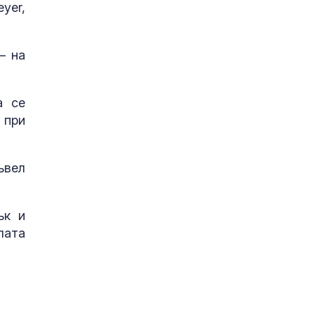
yer,
– на
а се
 при
ъвел
ък и
лата