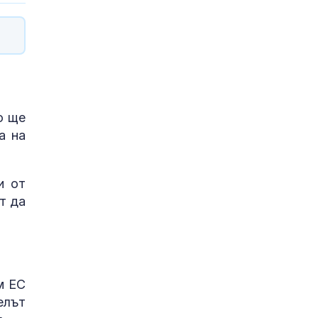
о ще
а на
и от
т да
м ЕС
елът