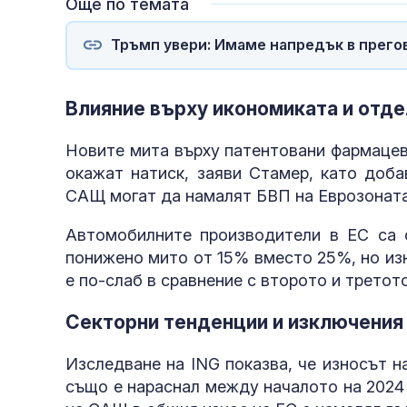
Още по темата
Тръмп увери: Имаме напредък в прего
Влияние върху икономиката и отде
Новите мита върху патентовани фармацев
окажат натиск, заяви Стамер, като доба
САЩ могат да намалят БВП на Еврозоната 
Автомобилните производители в ЕС са 
понижено мито от 15% вместо 25%, но изн
е по-слаб в сравнение с второто и третот
Секторни тенденции и изключения
Изследване на ING показва, че износът 
също е нараснал между началото на 2024 г