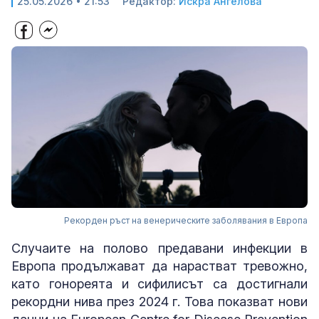
25.05.2026 • 21:53
Редактор:
Искра Ангелова
Рекорден ръст на венерическите заболявания в Европа
Случаите на полово предавани инфекции в
Европа продължават да нарастват тревожно,
като гонореята и сифилисът са достигнали
рекордни нива през 2024 г. Това показват нови