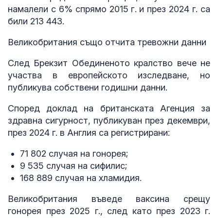
намалели с 6% спрямо 2015 г. и през 2024 г. са
били 213 443.
Великобритания също отчита тревожни данни
След Брекзит Обединеното кралство вече не
участва в европейското изследване, но
публикува собствени годишни данни.
Според доклад на британската Агенция за
здравна сигурност, публикуван през декември,
през 2024 г. в Англия са регистрирани:
71 802 случая на гонорея;
9 535 случая на сифилис;
168 889 случая на хламидия.
Великобритания въведе ваксина срещу
гонорея през 2025 г., след като през 2023 г.