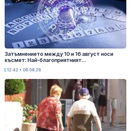
Затъмнението между 10 и 16 август носи
късмет: Най-благоприятният...
12:42 • 06.08.26