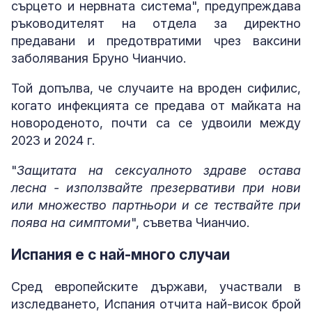
сърцето и нервната система", предупреждава
ръководителят на отдела за директно
предавани и предотвратими чрез ваксини
заболявания Бруно Чианчио.
Той допълва, че случаите на вроден сифилис,
когато инфекцията се предава от майката на
новороденото, почти са се удвоили между
2023 и 2024 г.
"
Защитата на сексуалното здраве остава
лесна - използвайте презервативи при нови
или множество партньори и се тествайте при
поява на симптоми
", съветва Чианчио.
Испания е с най-много случаи
Сред европейските държави, участвали в
изследването, Испания отчита най-висок брой