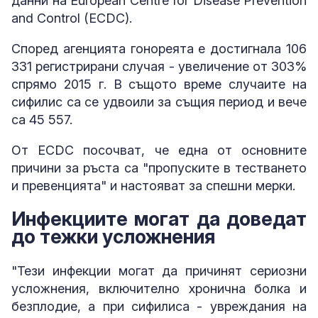
данни на European Centre for Disease Prevention
and Control (ECDC).
Според агенцията гонореята е достигнала 106
331 регистрирани случая - увеличение от 303%
спрямо 2015 г. В същото време случаите на
сифилис са се удвоили за същия период и вече
са 45 557.
От ECDC посочват, че една от основните
причини за ръста са "пропуските в тестването
и превенцията" и настояват за спешни мерки.
Инфекциите могат да доведат
до тежки усложнения
"Тези инфекции могат да причинят сериозни
усложнения, включително хронична болка и
безплодие, а при сифилиса - увреждания на