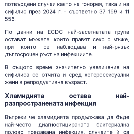
потвърдени случаи както на гонорея, така и на
сифилис през 2024 г. - съответно 37 169 и 11
556.
По данни на ECDC най-засегнатата група
остават мъжете, които правят секс с мъже,
при които се наблюдава и най-рязък
дългосрочен ръст на инфекциите.
В същото време значително увеличение на
сифилиса се отчита и сред хетеросексуални
жени в репродуктивна възраст.
Хламидията остава най-
разпространената инфекция
Въпреки че хламидията продължава да бъде
най-често диагностицираната бактериална
полово предавана инфекция, случаите ѝ са